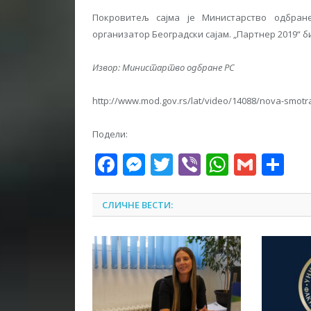
Покровитељ сајма је Министарство одбране
организатор Београдски сајам. „Партнер 2019“ бић
Извор: Министартво одбране РС
http://www.mod.gov.rs/lat/video/14088/nova-smotr
Подели:
Facebook
Messenger
Twitter
Viber
WhatsA
Gmai
Sh
СЛИЧНЕ ВЕСТИ: