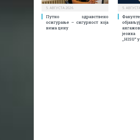
5. АВГУСТА 2026.
5. АВГУСТА
Путно здравствено
Факулт
осигурање – сигурност која
објав
нема цену
ангажов
језика
,,HISU“ 