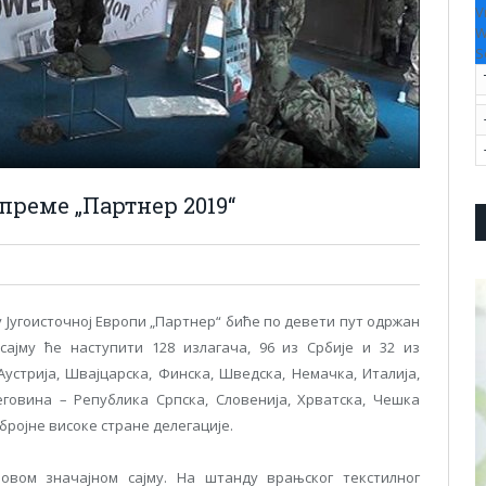
V
W
S
преме „Партнер 2019“
у Југоисточној Европи „Партнер“ биће по девети пут одржан
 сајму ће наступити 128 излагача, 96 из Србије и 32 из
устрија, Швајцарска, Финска, Шведска, Немачка, Италија,
еговина – Република Српска, Словенија, Хрватска, Чешка
 бројне високе стране делегације.
овом значајном сајму. На штанду врањског текстилног