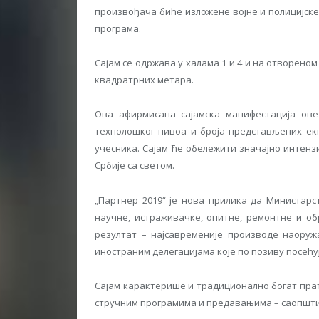
произвођача биће изложене војне и полицијск
програма.
Сајам се одржава у халама 1 и 4 и на отвореном
квадратрних метара.
Ова афирмисана сајамска манифестација ове
технолошког нивоа и броја представљених екп
учесника. Сајам ће обележити значајно интен
Србије са светом.
„Партнер 2019“ је нова прилика да Министар
научне, истраживачке, опитне, ремонтне и об
резултат – најсавременије производе наору
иностраним делегацијама које по позиву посећуј
Сајам карактерише и традиционално богат пра
стручним програмима и предавањима – саопшти