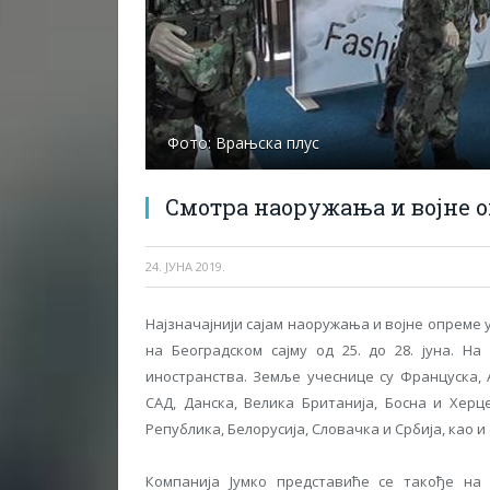
Фото: Врањска плус
Смотра наоружања и војне о
24. ЈУНА 2019.
Најзначајнији сајам наоружања и војне опреме 
на Београдском сајму од 25. до 28. јуна. На
иностранства. Земље учеснице су Француска, А
САД, Данска, Велика Британија, Босна и Херц
Република, Белорусија, Словачка и Србија, као и
Компанија Јумко представиће се такође на 