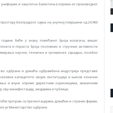
е униформе и заштитна балистичка опрема из производног
 простору Београдског сајма, на укупној површини од 24.960
 године биће у знаку повећаног броја излагача, вишег
оната и пораста броја пословних и стручних активности
зивирања научне, техничке и трговинске сарадње, посебно
ство одбране и домаћа одбрамбена индустрија представе
разовне капацитете својих институција и њихов коначни
жања и војне опреме директним корисницима, званичним
у ову манифестацију, медијима и публици.
тећи програм са презентацијама домаћих и страних фирми,
ло је Министарство одбране.
А