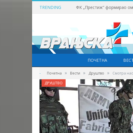
TRENDING
ПОЧЕТНА
ВЕС
»
»
»
-
Почетна
Вести
Друштво
Смотра нао
ДРУШТВО