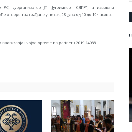
 РС, суорганизатор ЈП „Југоимпорт СДПР“, а извршни
е отворен за грађане у петак, 28. јуна од 10 до 19 часова.
П
a-naoruzanja-i-vojne-opreme-na-partneru-2019-14088
pp
l
are