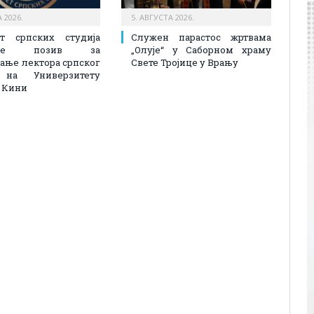
 2026.
5. АВГУСТА 2026.
ет српских студија
Служен парастос жртвама
љује позив за
„Олује“ у Саборном храму
ање лектора српског
Свете Тројице у Врању
 на Универзитету
у Кини