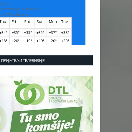
ranje
ednesday, 05 August
ee 7-Day Forecast
Thu
Fri
Sat
Sun
Mon
Tue
+
34°
+
35°
+
35°
+
35°
+
37°
+
38°
+
18°
+
20°
+
19°
+
19°
+
20°
+
20°
ПРИЈАТЕЉИ ТЕЛЕВИЗИЈЕ