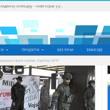
ФК „Престиж“ формирао омладинску селекцију – нови корак у развоју младих фудбалера
ТИ
ПРОЈЕКТИ
БЕЗ РЕЧИ
ЕМИСИЈЕ
ружања и војне опреме „Партнер 2019“
+
°
C
H
L