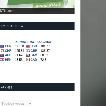
DTL Leon
КУРСНА ЛИСТА
АРХИВЕ
рхиве