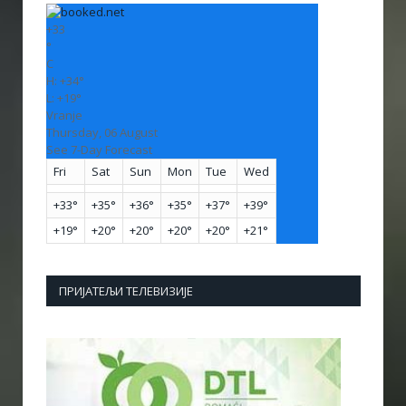
+
33
°
C
H:
+
34°
L:
+
19°
Vranje
Thursday, 06 August
See 7-Day Forecast
Fri
Sat
Sun
Mon
Tue
Wed
+
33°
+
35°
+
36°
+
35°
+
37°
+
39°
+
19°
+
20°
+
20°
+
20°
+
20°
+
21°
ПРИЈАТЕЉИ ТЕЛЕВИЗИЈЕ