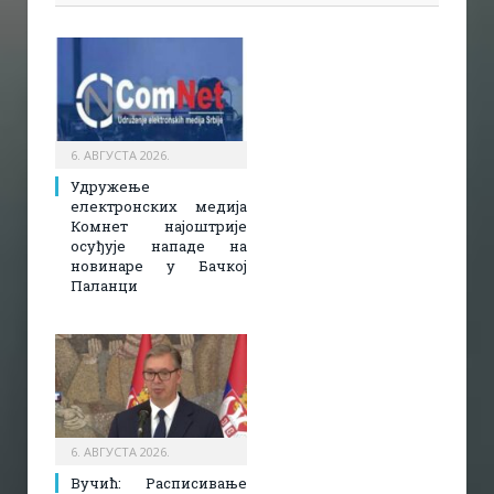
6. АВГУСТА 2026.
Удружење
електронских медија
Комнет најоштрије
осуђује нападе на
новинаре у Бачкој
Паланци
6. АВГУСТА 2026.
Вучић: Расписивање