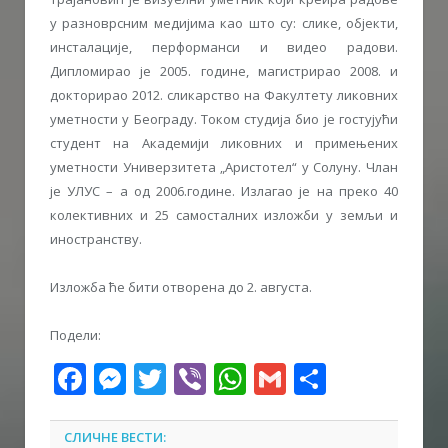
у разноврсним медијима као што су: слике, објекти,
инсталације, перформанси и видео радови.
Дипломирао је 2005. године, магистрирао 2008. и
докторирао 2012. сликарство на Факултету ликовних
уметности у Београду. Током студија био је гостујући
студент на Академији ликовних и примењених
уметности Универзитета „Аристотел“ у Солуну. Члан
је УЛУС – а од 2006.године. Излагао је на преко 40
колективних и 25 самосталних изложби у земљи и
иностранству.
Изложба ће бити отворена до 2. августа.
Подели:
Facebook
Messenger
Twitter
Viber
WhatsApp
Gmail
Share
СЛИЧНЕ ВЕСТИ: