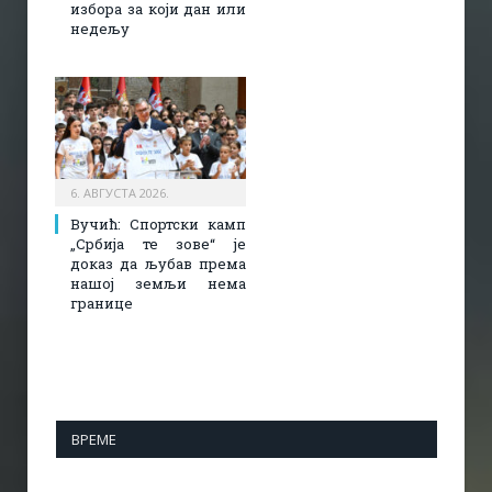
избора за који дан или
недељу
6. АВГУСТА 2026.
Вучић: Спортски камп
„Србија те зове“ је
доказ да љубав према
нашој земљи нема
границе
ВРЕМЕ