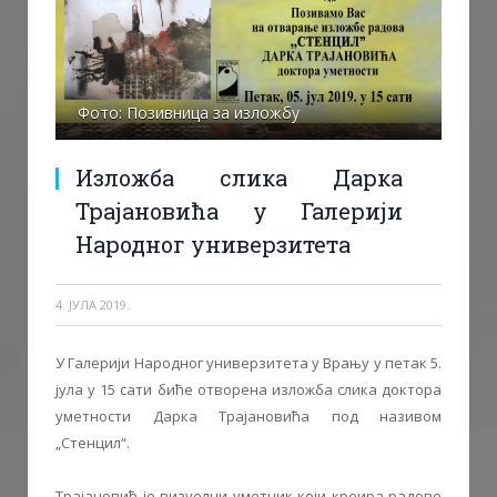
Фото: Позивница за изложбу
Изложба слика Дарка
Трајановића у Галерији
Народног универзитета
4. ЈУЛА 2019.
У Галерији Народног универзитета у Врању у петак 5.
јула у 15 сати биће отворена изложба слика доктора
уметности Дарка Трајановића под називом
„Стенцил“.
Трајановић је визуелни уметник који креира радове