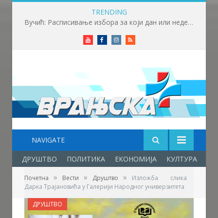
TRENDING
Вучић: Расписивање избора за који дан или недељу
Youtube
Facebook
Instagram
RSS
NAVIGATE
ДРУШТВО
ПОЛИТИКА
ЕКОНОМИЈА
КУЛТУРА
ОБ
»
»
»
Почетна
Вести
Друштво
Изложба слика
Дарка Трајановића у Галерији Народног универзитета
ДРУШТВО