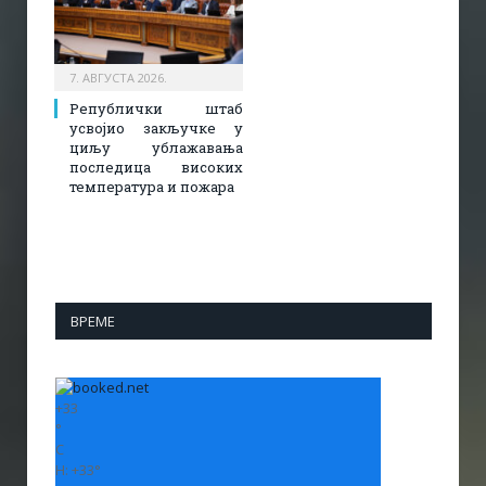
7. АВГУСТА 2026.
Републички штаб
усвојио закључке у
циљу ублажавања
последица високих
температура и пожара​
ВРЕМЕ
+
33
°
C
H:
+
33°