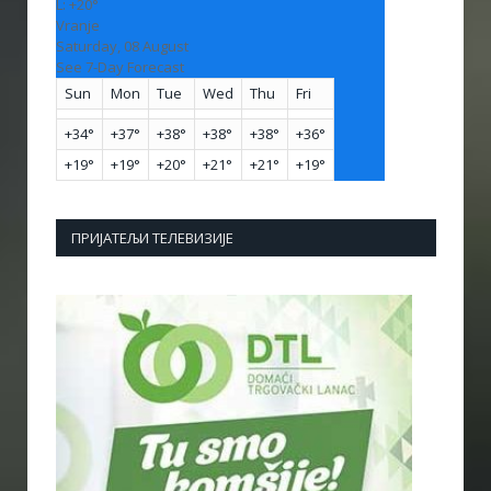
L:
+
20°
Vranje
Saturday, 08 August
See 7-Day Forecast
Sun
Mon
Tue
Wed
Thu
Fri
+
34°
+
37°
+
38°
+
38°
+
38°
+
36°
+
19°
+
19°
+
20°
+
21°
+
21°
+
19°
ПРИЈАТЕЉИ ТЕЛЕВИЗИЈЕ