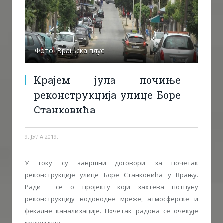
Фото: Врањска плус
Крајем јула почиње
реконструкција улице Борe
Станковићa
9. ЈУЛА 2019.
У току су завршни договори за почетак
реконструкције улице Борe Станковићa у Врању.
Ради се о пројекту који захтева потпуну
реконструкцију водоводне мреже, атмосферске и
фекалне канализације. Почетак радова се очекује
крајем јула.