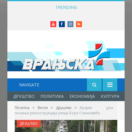
TRENDING
Данас је Света Петка Трнова
Youtube
Facebook
Instagram
RSS
NAVIGATE
ДРУШТВО
ПОЛИТИКА
ЕКОНОМИЈА
КУЛТУРА
ОБ
»
»
»
Почетна
Вести
Друштво
Крајем јула
почиње реконструкција улице Борe Станковићa
ДРУШТВО