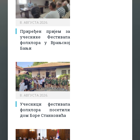
8. АВГУСТА 2026.
Приређен пријем за
учеснике Фестивала
фолклора у Врањској
Бањи
8. АВГУСТА 2026.
Учесници фестивала
фолклора посетили
дом Боре Станковића