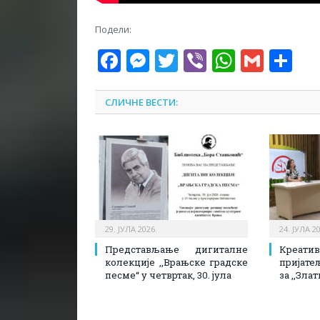
Подели:
Facebook
Messenger
Twitter
Viber
WhatsA
Gmai
Sh
СЛИЧНЕ ВЕСТИ:
29. ЈУЛА 2026.
24. ЈУЛА 2
Представљање дигиталне
Креати
колекције ,,Врањске градске
пријате
песме“ у четвртак, 30. јула
за ,,Зла