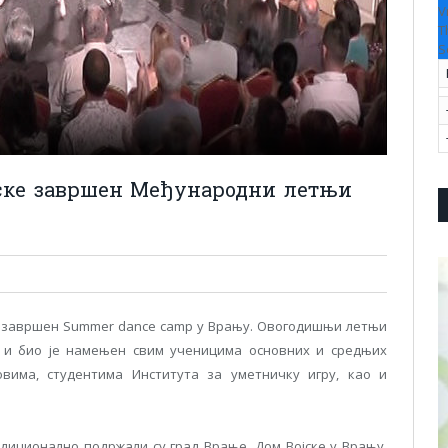
V
T
S
јске завршен Међународни летњи
је завршен Summer dance camp у Врању. Овогодишњи летњи
а и био је намењен свим ученицима основних и средњих
вима, студентима Института за уметничку игру, као и
диционално подржали су град Врање, Дом Војске у Врању,