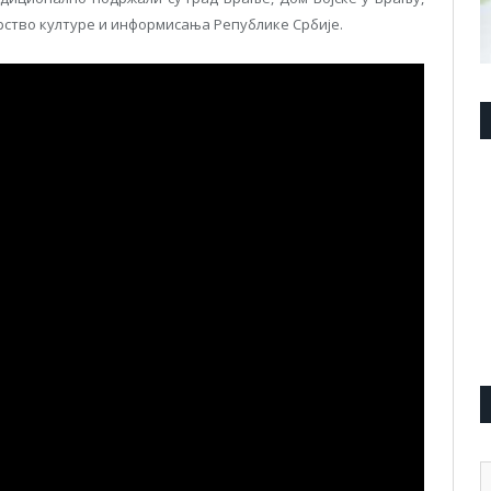
ство културе и информисања Републике Србије.
А