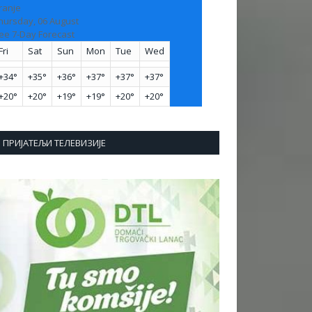
ranje
hursday, 06 August
ee 7-Day Forecast
Fri
Sat
Sun
Mon
Tue
Wed
+
34°
+
35°
+
36°
+
37°
+
37°
+
37°
+
20°
+
20°
+
19°
+
19°
+
20°
+
20°
ПРИЈАТЕЉИ ТЕЛЕВИЗИЈЕ