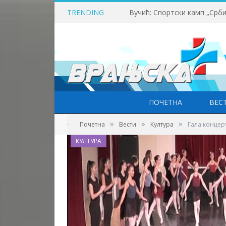
TRENDING
ПОЧЕТНА
ВЕС
»
»
»
-
Почетна
Вести
Култура
Гала концер
КУЛТУРА