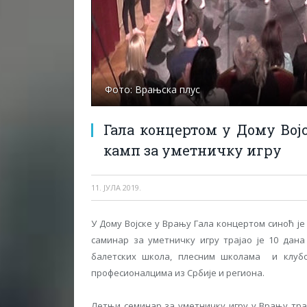
Фото: Врањска плус
Гала концертом у Дому Во
камп за уметничку игру
11. ЈУЛА 2019.
У Дому Војске у Врању Гала концертом синоћ 
саминар за уметничку игру трајао је 10 дан
балетских школа, плесним школама и клубо
професионалцима из Србије и региона.
Летњи семинар за уметничку игру у Врању тра