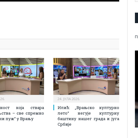
pp
l
are
П
026.
24. ЈУЛА 2026.
вност која ствара
Илић: „Врањско културно
љства – све спремно
лето“ негује културну
тни пуж“ у Врању
баштину нашег града и југа
Србије