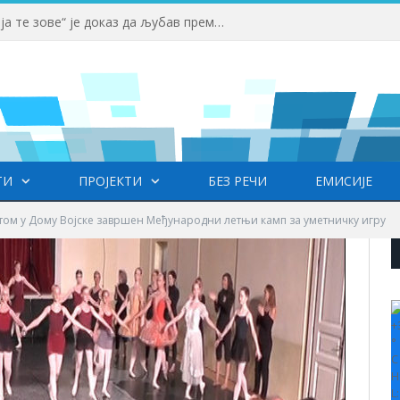
Вучић: Спортски камп „Србија те зове“ је доказ да љубав према нашој земљи нема границе
ТИ
ПРОЈЕКТИ
БЕЗ РЕЧИ
ЕМИСИЈЕ
том у Дому Војске завршен Међународни летњи камп за уметничку игру
+
°
C
H
L