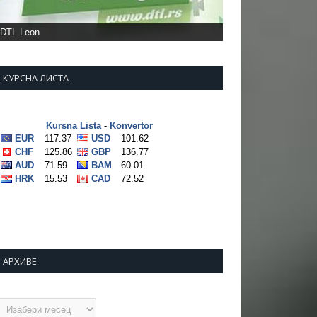
DTL Leon
КУРСНА ЛИСТА
АРХИВЕ
рхиве