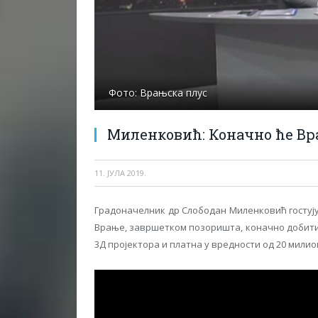
Фото: Врањска плус
Миленковић: Коначно ће Вр
11. ЈУЛА 2019.
Градоначелник др Слободан Миленковић гостујући
Врање, завршетком позоришта, коначно добити
3Д пројектора и платна у вредности од 20 милио