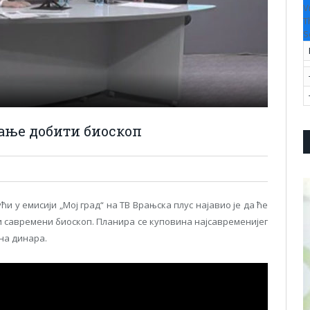
V
T
S
ање добити биоскоп
 у емисији „Мој град“ на ТВ Врањска плус најавио је да ће
 савремени биоскоп. Планира се куповина најсавременијег
на динара.