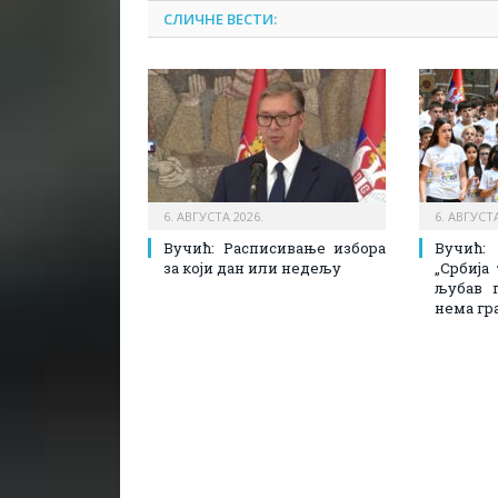
СЛИЧНЕ ВЕСТИ:
6. АВГУСТА 2026.
6. АВГУСТА
Вучић: Расписивање избора
Вучић
за који дан или недељу
„Србија
љубав 
нема гр