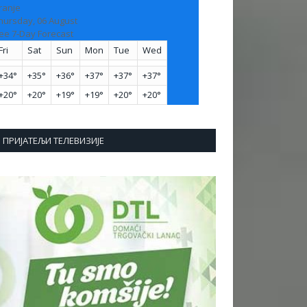
ranje
hursday, 06 August
ee 7-Day Forecast
Fri
Sat
Sun
Mon
Tue
Wed
+
34°
+
35°
+
36°
+
37°
+
37°
+
37°
+
20°
+
20°
+
19°
+
19°
+
20°
+
20°
ПРИЈАТЕЉИ ТЕЛЕВИЗИЈЕ