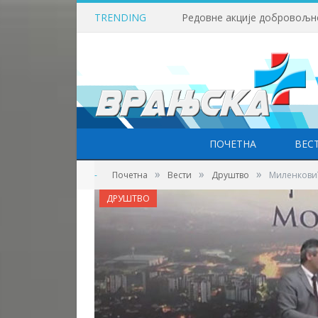
TRENDING
ПОЧЕТНА
ВЕС
»
»
»
-
Почетна
Вести
Друштво
Миленковић
ДРУШТВО