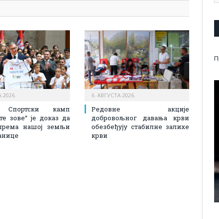
П
 2026.
6. АВГУСТА 2026.
: Спортски камп
Редовне акције
 те зове“ је доказ да
добровољног давања крви
према нашој земљи
обезбеђују стабилне залихе
анице
крви