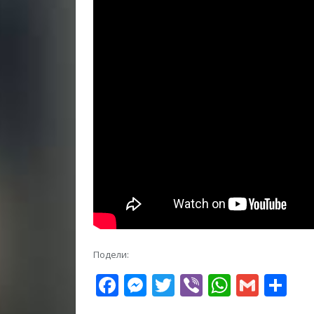
Подели:
Facebook
Messenger
Twitter
Viber
WhatsA
Gmai
Sh