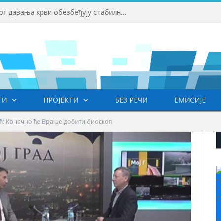
Редовне акције добровољног давања крви обезбеђују стабилне залихе крви
ТИ
ПРОЈЕКТИ
БЕЗ РЕЧИ
ЕМИСИЈЕ
: Коначно ће Врање добити биоскоп
+
°
C
H
L