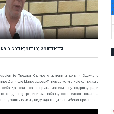
V
F
S
а о социјалној заштити
усвојен је Предлог Одлуке о измени и допуни Одлуке о
нице Данијеле Милосављевић, поред услуга које се пружају
отреба да град Врање пружи материјалну подршку ради
ј социјалној средини, за набавку ортопедског помагала
ствену заштиту или у виду адаптације стамбеног простора.