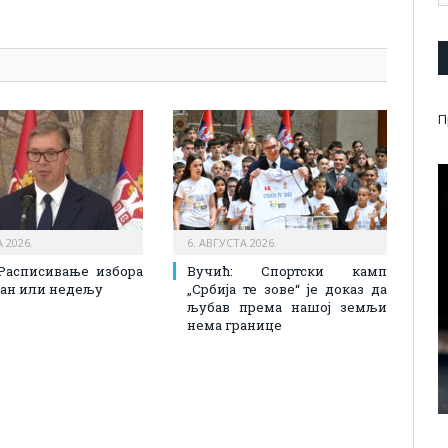
pp
l
are
П
 2026.
6. АВГУСТА 2026.
Расписивање избора
Вучић: Спортски камп
 дан или недељу
„Србија те зове“ је доказ да
љубав према нашој земљи
нема границе