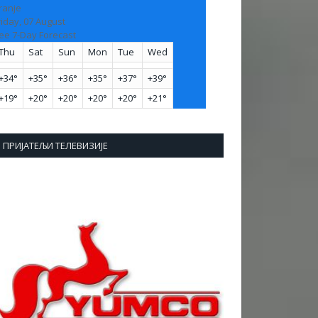
ranje
riday, 07 August
ee 7-Day Forecast
Thu
Sat
Sun
Mon
Tue
Wed
+
34°
+
35°
+
36°
+
35°
+
37°
+
39°
+
19°
+
20°
+
20°
+
20°
+
20°
+
21°
ПРИЈАТЕЉИ ТЕЛЕВИЗИЈЕ