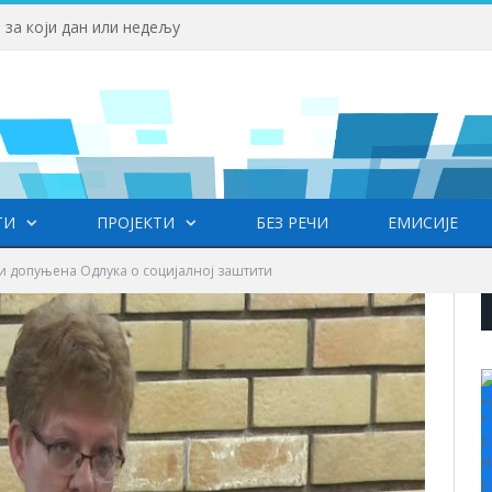
 за који дан или недељу
ТИ
ПРОЈЕКТИ
БЕЗ РЕЧИ
ЕМИСИЈЕ
 допуњена Одлука о социјалној заштити
+
°
C
H
L