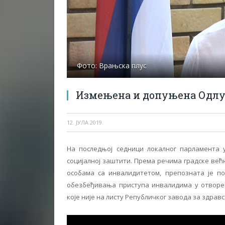
Фото: Врањска плус
Измењена и допуњена Одлук
12. ЈУЛА 2019.
На последњој седници локалног парламента 
социјалној заштити. Према речима градске већ
особама са инвалидитетом, препозната је п
обезбеђивања приступа инвалидима у отворено
које није на листу Републичког завода за здрав