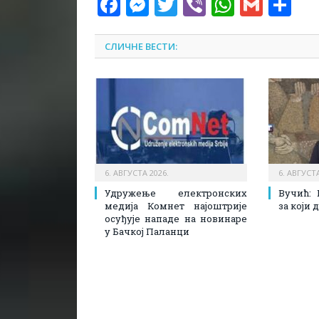
Facebook
Messenger
Twitter
Viber
WhatsA
Gmai
Sh
СЛИЧНЕ ВЕСТИ:
6. АВГУСТА 2026.
6. АВГУСТА
Удружење електронских
Вучић: 
медија Комнет најоштрије
за који
осуђује нападе на новинаре
у Бачкој Паланци