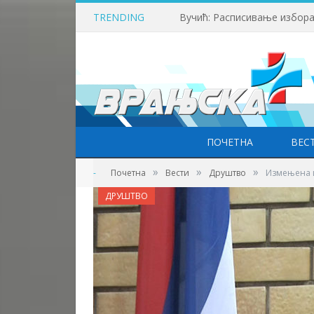
TRENDING
Вучић: Расписивање избора
ПОЧЕТНА
ВЕС
»
»
»
-
Почетна
Вести
Друштво
Измењена и
ДРУШТВО