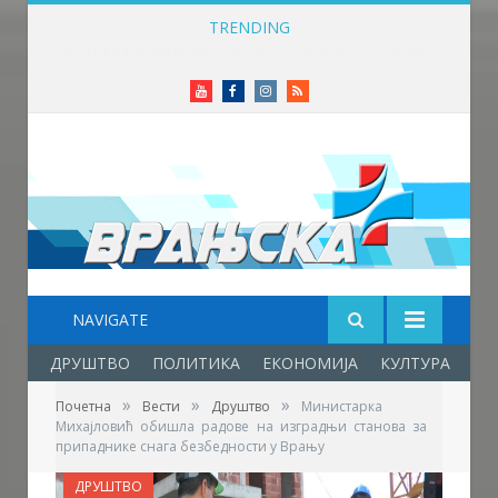
TRENDING
Фестивал фолклора у Врањској Бањи – празник младости, културе, традиције и пријатељства
Youtube
Facebook
Instagram
RSS
NAVIGATE
ДРУШТВО
ПОЛИТИКА
ЕКОНОМИЈА
КУЛТУРА
ОБ
»
»
»
Почетна
Вести
Друштво
Министарка
Михајловић обишла радове на изградњи станова за
припаднике снага безбедности у Врању
ДРУШТВО