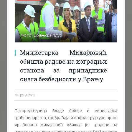
Фото: Врањска плус
Министарка Михајловић
обишла радове на изградњи
станова за припаднике
снага безбедности у Врању
18. ЈУЛА 2019.
Потпредседница Владе Србије и министарка
грађевинарства, саобраћаја и инфраструктуре проф.
др Зорана Михајловић, обишла је радове на
изградњи станова за припаднике снага безбедности