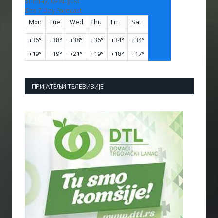
Sunday, 09 August
See 7-Day Forecast
Mon
Tue
Wed
Thu
Fri
Sat
+
36°
+
38°
+
38°
+
36°
+
34°
+
34°
+
19°
+
19°
+
21°
+
19°
+
18°
+
17°
ПРИЈАТЕЉИ ТЕЛЕВИЗИЈЕ