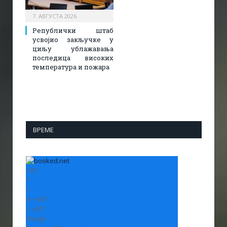
7. АВГУСТА 2026.
Републички штаб
усвојио закључке у
циљу ублажавања
последица високих
температура и пожара​
ВРЕМЕ
+
29
°
C
H:
+
34°
L:
+
20°
Vranje