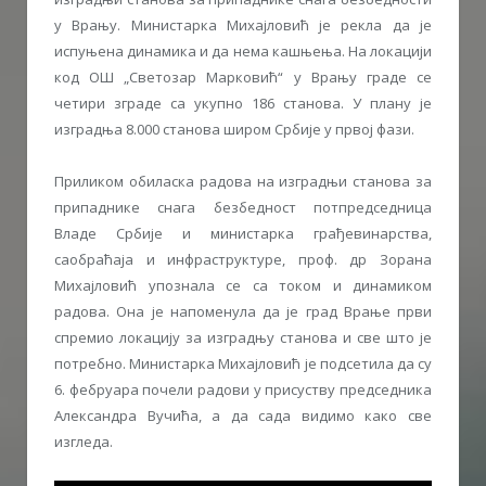
у Врању. Министарка Михајловић је рекла да је
испуњена динамика и да нема кашњења. На локацији
код ОШ „Светозар Марковић“ у Врању граде се
четири зграде са укупно 186 станова. У плану је
изградња 8.000 станова широм Србије у првој фази.
Приликом обиласка радова на изградњи станова за
припаднике снага безбедност потпредседница
Владе Србије и министарка грађевинарства,
саобраћаја и инфраструктуре, проф. др Зорана
Михајловић упознала се са током и динамиком
радова. Она је напоменула да је град Врање први
спремио локацију за изградњу станова и све што је
потребно. Министарка Михајловић је подсетила да су
6. фебруара почели радови у присуству председника
Александра Вучића, а да сада видимо како све
изгледа.