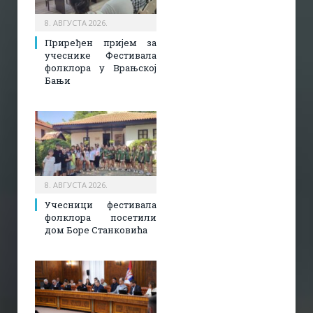
8. АВГУСТА 2026.
Приређен пријем за
учеснике Фестивала
фолклора у Врањској
Бањи
8. АВГУСТА 2026.
Учесници фестивала
фолклора посетили
дом Боре Станковића