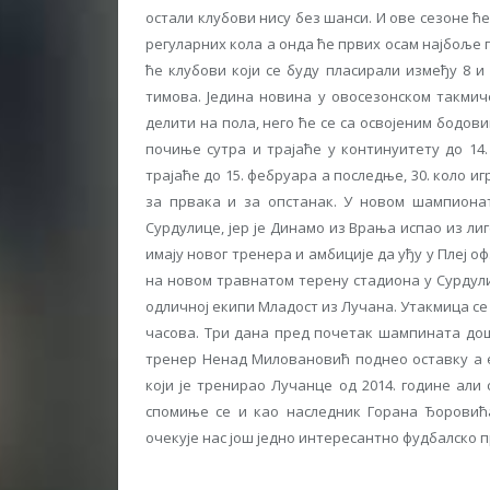
остали клубови нису без шанси. И ове сезоне ћ
регуларних кола а онда ће првих осам најбоље п
ће клубови који се буду пласирали између 8 и
тимова. Једина новина у овосезонском такми
делити на пола, него ће се са освојеним бодов
почиње сутра и трајаће у континуитету до 14.
трајаће до 15. фебруара а последње, 30. коло и
за првака и за опстанак. У новом шампионат
Сурдулице, јер је Динамо из Врања испао из лиг
имају новог тренера и амбиције да уђу у Плеј о
на новом травнатом терену стадиона у Сурдул
одличној екипи Младост из Лучана. Утакмица се 
часова. Три дана пред почетак шампината дош
тренер Ненад Миловановић поднео оставку а е
који је тренирао Лучанце од 2014. године али
спомиње се и као наследник Горана Ђоровића
очекује нас још једно интересантно фудбалско п