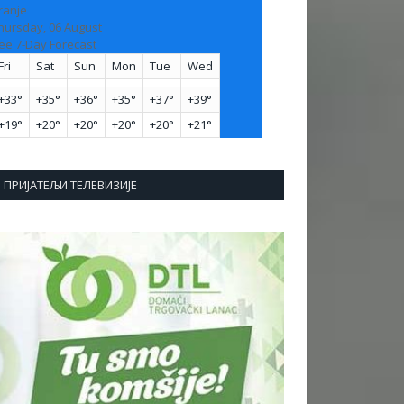
ranje
hursday, 06 August
ee 7-Day Forecast
Fri
Sat
Sun
Mon
Tue
Wed
+
33°
+
35°
+
36°
+
35°
+
37°
+
39°
+
19°
+
20°
+
20°
+
20°
+
20°
+
21°
ПРИЈАТЕЉИ ТЕЛЕВИЗИЈЕ