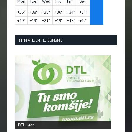
Mon
Tue
Wed
Thu
Fri
Sat
+
36°
+
38°
+
38°
+
36°
+
34°
+
34°
+
19°
+
19°
+
21°
+
19°
+
18°
+
17°
ПРИЈАТЕЉИ ТЕЛЕВИЗИЈЕ
DTL Leon