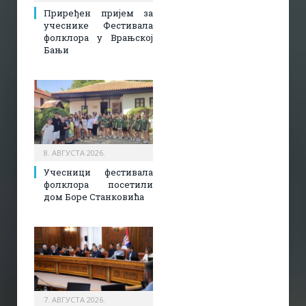
Приређен пријем за
учеснике Фестивала
фолклора у Врањској
Бањи
8. АВГУСТА 2026.
Учесници фестивала
фолклора посетили
дом Боре Станковића
7. АВГУСТА 2026.