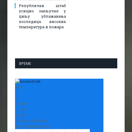
Републички штаб
усвојио закључке у
циљу ублажавања
последица високих
температура и пожара​
ВРЕМЕ
+
29
°
C
H:
+
34°
L:
+
20°
Vranje
Sunday, 09 August
See 7-Day Forecast