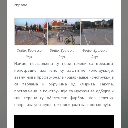
справе.
Фото: Врањска
Фото: Врањска
Фото: Врањска
плус
плус
плус
Наиме, постављени су нови голови са мрежама,
непосредно иза њих су заштитне конструкције,
затим нове професионале кошаркашке конструкције
са таблама и обручима од клирита. Такође,
постављена је конструкција са мрежом за одбојку и
сви терени су обележени фарбом. Део зелених
површина употпуњен је садницама парковског руја.