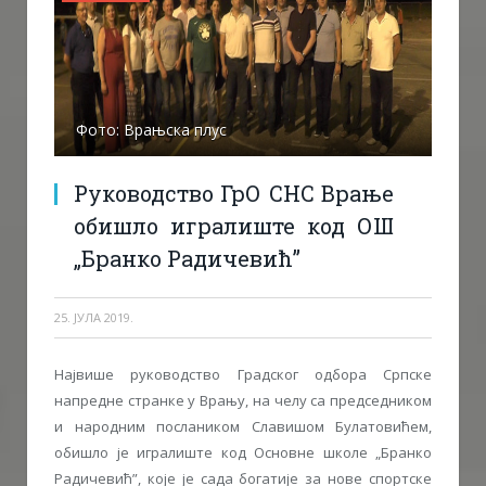
Фото: Врањска плус
Руководство ГрО СНС Врање
обишло игралиште код ОШ
„Бранко Радичевић”
25. ЈУЛА 2019.
Највише руководство Градског одбора Српске
напредне странке у Врању, на челу са председником
и народним послаником Славишом Булатовићем,
обишло је игралиште код Основне школе
„Бранко
Радичевић”, које је сада богатије за нове спортске