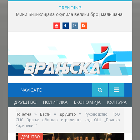
TRENDING
Мини Бициклијада окупила велики број малишана
Youtube
Facebook
Instagram
RSS
NAVIGATE
ДРУШТВО
ПОЛИТИКА
ЕКОНОМИЈА
КУЛТУРА
ОБ
»
»
»
Почетна
Вести
Друштво
Руководство ГрО
СНС Врање обишло игралиште код ОШ „Бранко
Радичевић”
ДРУШТВО