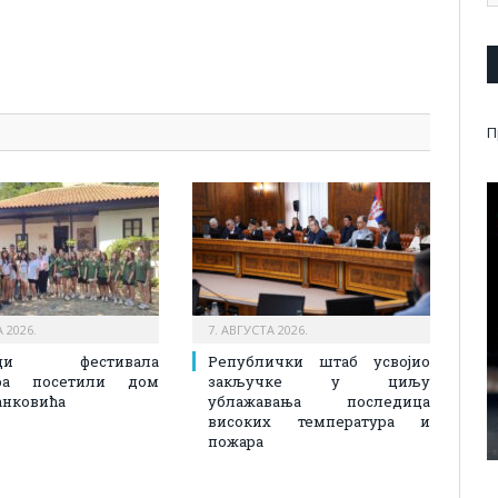
pp
l
are
П
 2026.
7. АВГУСТА 2026.
ици фестивала
Републички штаб усвојио
ора посетили дом
закључке у циљу
анковића
ублажавања последица
високих температура и
пожара​