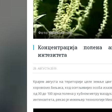
Фото: Врањска плус
Концентрација полена 
интезитета
28. АВГУСТА 2019.
Крајем августа на територији целе земље цве
коровских биљака, код осетљивијих особа изазв
од 30 до 100 зрна полена у кубном метру ваздух
интензитета, рекао је инжењер технологије Ми