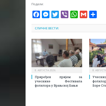
Подели:
Facebook
Messenger
Twitter
Viber
WhatsA
Gmai
Sh
СЛИЧНЕ ВЕСТИ:
8. АВГУСТА 2026.
8. АВГУСТА
Приређен пријем за
Учесн
учеснике Фестивала
фолкл
фолклора у Врањској Бањи
Боре Ст