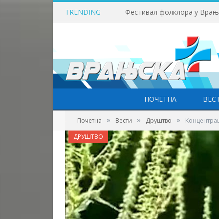
TRENDING
ПОЧЕТНА
ВЕС
»
»
»
-
Почетна
Вести
Друштво
Концентрац
ДРУШТВО