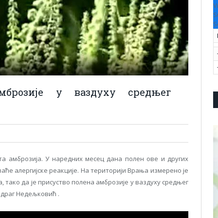
V
S
S
амброзије у ваздуху средњег
та амброзија. У наредних месец дана полен ове и других
аће алергијске реакције. На територији Врања измерено је
а, тако да је присуство полена амброзије у ваздуху средњег
одраг Недељковић .