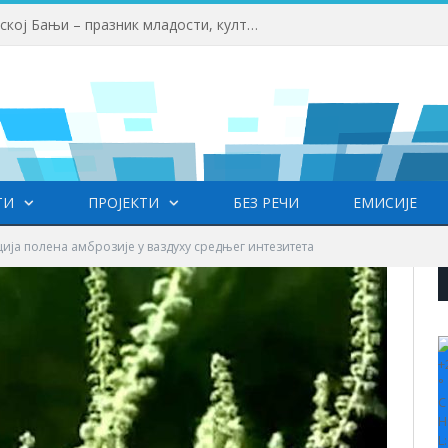
Фестивал фолклора у Врањској Бањи – празник младости, културе, традиције и пријатељства
ТИ
ПРОЈЕКТИ
БЕЗ РЕЧИ
ЕМИСИЈЕ
ија полена амброзије у ваздуху средњег интезитета
+
°
C
H
L