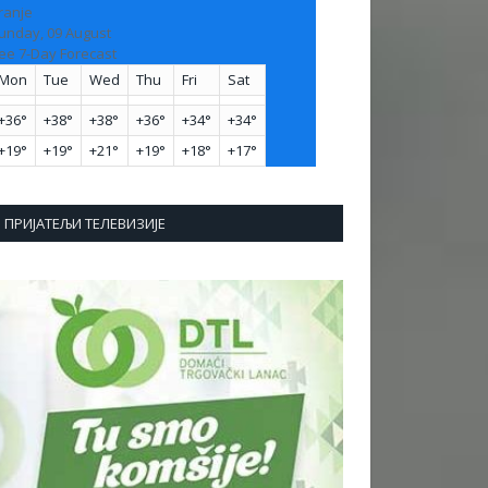
ranje
unday, 09 August
ee 7-Day Forecast
Mon
Tue
Wed
Thu
Fri
Sat
+
36°
+
38°
+
38°
+
36°
+
34°
+
34°
+
19°
+
19°
+
21°
+
19°
+
18°
+
17°
ПРИЈАТЕЉИ ТЕЛЕВИЗИЈЕ