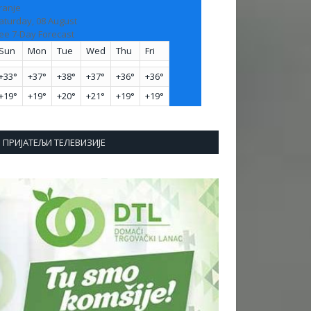
ranje
aturday, 08 August
ee 7-Day Forecast
Sun
Mon
Tue
Wed
Thu
Fri
+
33°
+
37°
+
38°
+
37°
+
36°
+
36°
+
19°
+
19°
+
20°
+
21°
+
19°
+
19°
ПРИЈАТЕЉИ ТЕЛЕВИЗИЈЕ