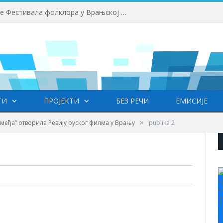
ора посетили дом Боре Станковића
ТИ
ПРОЈЕКТИ
БЕЗ РЕЧИ
ЕМИСИЈЕ
»
 међа” отворила Ревију руског филма у Врању
publika 2
+
°
C
H
L