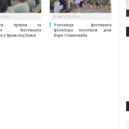
 2026.
8. АВГУСТА 2026.
ђен пријем за
Учесници фестивала
ике Фестивала
фолклора посетили дом
а у Врањској Бањи
Боре Станковића
А