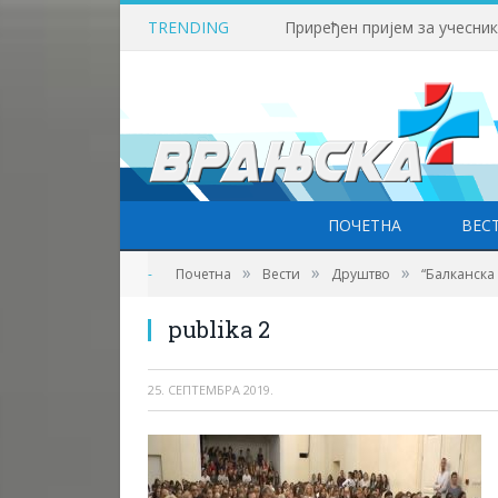
TRENDING
Учесници фестивала фолкл
ПОЧЕТНА
ВЕС
Фото: Врањска плус
»
»
»
-
Почетна
Вести
Друштво
“Балканска
publika 2
25. СЕПТЕМБРА 2019.