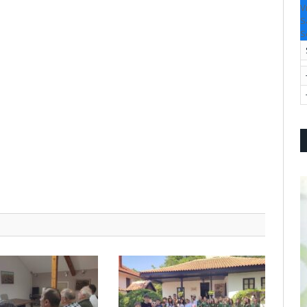
V
S
S
pp
l
are