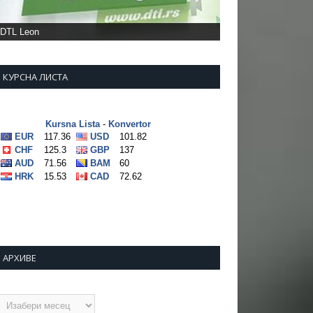
Фото: Врањска плус
КУРСНА ЛИСТА
АРХИВЕ
рхиве