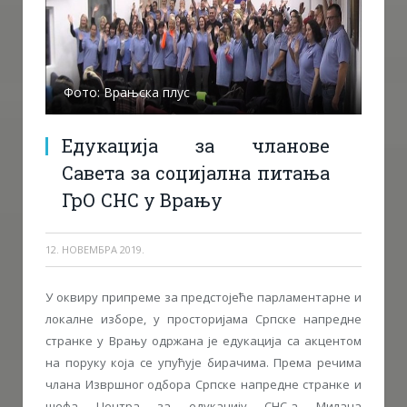
Фото: Врањска плус
Едукација за чланове
Савета за социјална питања
ГрО СНС у Врању
12. НОВЕМБРА 2019.
У оквиру припреме за предстојеће парламентарне и
локалне изборе, у просторијама Српске напредне
странке у Врању одржана је едукација са акцентом
на поруку која се упућује бирачима. Према речима
члана Извршног одбора Српске напредне странке и
шефа Центра за едукацију СНС-а Милана