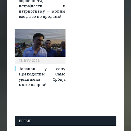
борбености,
истрајности и
патриотизму – молим
вас да се не предамо!
18. ЈУЛА 2026.
Јованов у селу
Прекодолце: Само
уједињена Србија
може напред!
ВРЕМЕ