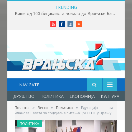
TRENDING
Више од 100 бициклиста возило до Врањске Бање
Youtube
Facebook
Instagram
RSS
NAVIGATE
ДРУШТВО
ПОЛИТИКА
ЕКОНОМИЈА
КУЛТУРА
ОБ
»
»
»
Почетна
Вести
Политика
Едукација за
чланове Савета за социјална питања ГрО СНС у Врању
ПОЛИТИКА