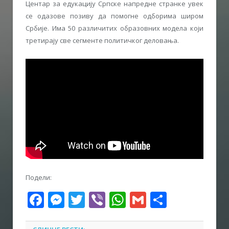
Центар за едукацију Српске напредне странке увек
се одазове позиву да помогне одборима широм
Србије. Има 50 различитих образовних модела који
третирају све сегменте политичког деловања.
Подели:
Facebook
Messenger
Twitter
Viber
WhatsApp
Gmail
Share