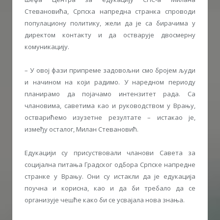
Стевановића, Српска напредна странка спроводи
популациону политику, жели да је са бирачима у
директом контакту и да остварује двосмерну
комуникацију.
– У овој фази припреме задовољни смо бројем људи
и начином на који радимо. У наредном периоду
планирамо да појачамо интензитет рада. Са
члановима, саветима као и руководством у Врању,
остварићемо изузетне резултате – истакао је,
између осталог, Милан Стевановић.
Едукацији су присуствовали чланови Савета за
социјална питања Градског одбора Српске напредне
странке у Врању. Они су истакли да је едукација
поучна и корисна, као и да би требало да се
организује чешће како би се усвајала нова знања.