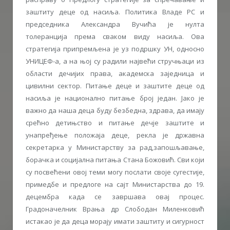
заштиту деце од насиља. Политика Владе РС и
председника Александра Вучића је нулта
толеранција према сваком виду насиља. Ова
стратегија припремљена је уз подршку УН, односно
УНИЦЕФ-а, а на њој су радили највећи стручњаци из
области дечијих права, академска заједница и
цивилни сектор. Питање деце и заштите деце од
насиља је национално питање број један. Јако је
важно да наша деца буду безбедна, здрава, да имају
срећно детињство и питање дечје заштите и
унапређење положаја деце, рекла је државна
секретарка у Министарству за рад,запошљавање,
борачка и социјална питања Стана Божовић. Сви који
су посвећени овој теми могу послати своје сугестије,
примедбе и предлоге на сајт Министарства до 19.
децембра када се завршава овај процес.
Градоначелник Врања др Слободан Миленковић
истакао је да деца морају имати заштиту и сигурност