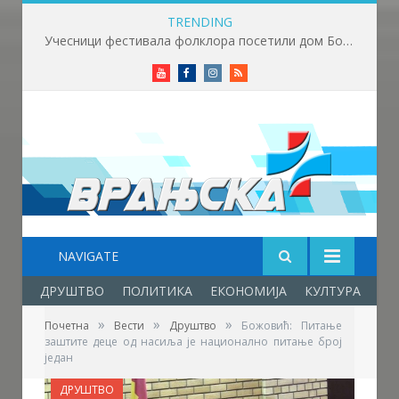
TRENDING
Учесници фестивала фолклора посетили дом Боре Станковића
Youtube
Facebook
Instagram
RSS
NAVIGATE
ДРУШТВО
ПОЛИТИКА
ЕКОНОМИЈА
КУЛТУРА
ОБ
»
»
»
Почетна
Вести
Друштво
Божовић: Питање
заштите деце од насиља је национално питање број
један
ДРУШТВО