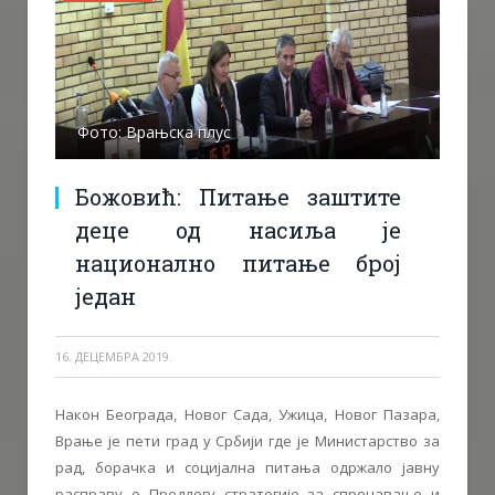
Фото: Врањска плус
Божовић: Питање заштите
деце од насиља је
национално питање број
један
16. ДЕЦЕМБРА 2019.
Након Београда, Новог Сада, Ужица, Новог Пазара,
Врање је пети град у Србији где је Министарство за
рад, борачка и социјална питања одржало јавну
расправу о Предлогу стратегије за спречавање и