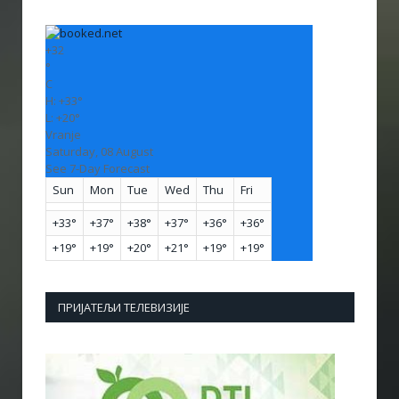
+
32
°
C
H:
+
33°
L:
+
20°
Vranje
Saturday, 08 August
See 7-Day Forecast
Sun
Mon
Tue
Wed
Thu
Fri
+
33°
+
37°
+
38°
+
37°
+
36°
+
36°
+
19°
+
19°
+
20°
+
21°
+
19°
+
19°
ПРИЈАТЕЉИ ТЕЛЕВИЗИЈЕ