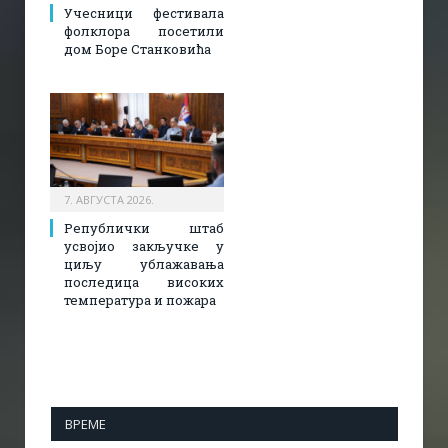
Учесници фестивала
фолклора посетили
дом Боре Станковића
7. АВГУСТА 2026.
Републички штаб
усвојио закључке у
циљу ублажавања
последица високих
температура и пожара​
ВРЕМЕ