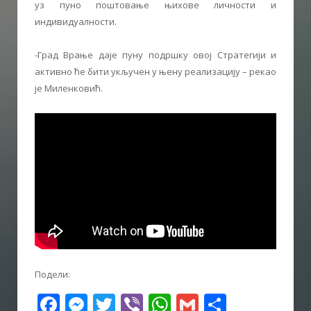
уз пуно поштовање њихове личности и
индивидуалности.
-Град Врање даје пуну подршку овој Стратегији и
активно ће бити укључен у њену реализацију – рекао
је Миленковић.
Подели:
Facebook
Messenger
Twitter
Viber
WhatsApp
Gmail
Share