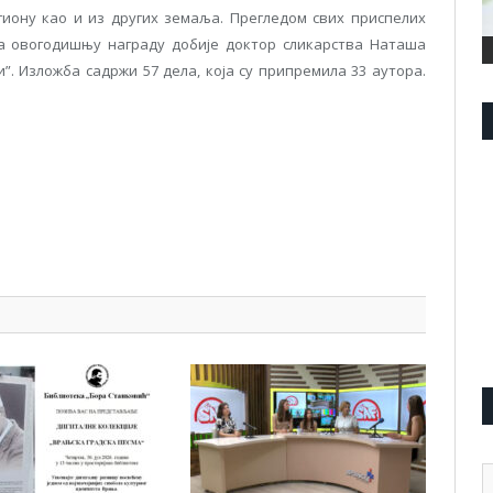
иону као и из других земаља. Прегледом свих приспелих
да овогодишњу награду добије доктор сликарства Наташа
”. Изложба садржи 57 дела, која су припремила 33 аутора.
pp
l
are
А