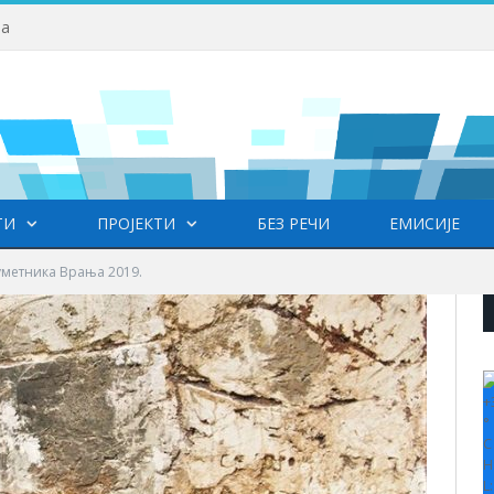
ва
ТИ
ПРОЈЕКТИ
БЕЗ РЕЧИ
ЕМИСИЈЕ
 уметника Врања 2019.
+
°
C
H
L