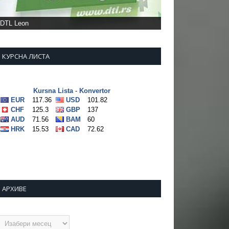
DTL Leon
КУРСНА ЛИСТА
АРХИВЕ
рхиве