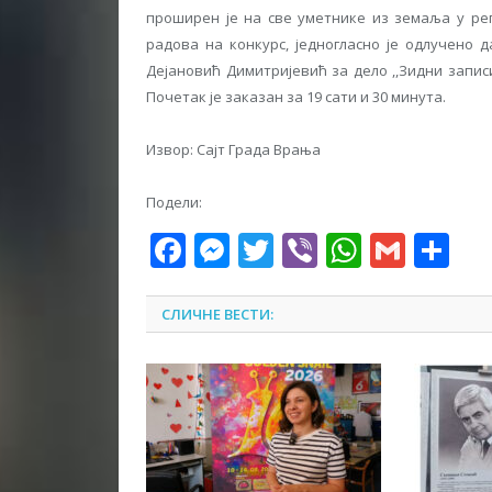
проширен је на све уметнике из земаља у рег
радова на конкурс, једногласно је одлучено 
Дејановић Димитријевић за дело ,,Зидни записи
Почетак је заказан за 19 сати и 30 минута.
Извор: Сајт Града Врања
Подели:
Facebook
Messenger
Twitter
Viber
WhatsA
Gmai
Sh
СЛИЧНЕ ВЕСТИ: