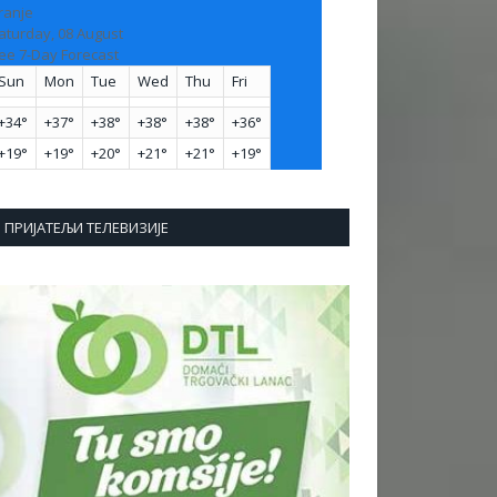
ranje
aturday, 08 August
ee 7-Day Forecast
Sun
Mon
Tue
Wed
Thu
Fri
+
34°
+
37°
+
38°
+
38°
+
38°
+
36°
+
19°
+
19°
+
20°
+
21°
+
21°
+
19°
ПРИЈАТЕЉИ ТЕЛЕВИЗИЈЕ