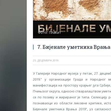
Фото: Плакат
7. Бијенале уметника Врања 
25. ДЕЦЕМБРА 2019.
У Галерији Народног музеја у петак, 27. деце
2019.” у организацији Града и Народног м
манифестација на простору крајњег југа Србиј
Пчињског округа, односно стваралаштвом уметни
се по позиву и жирираног је типа. Селекцију
познаваоци из области ликовне критике, исто
Бијенале уметника Врања 2019“, уз сагласно