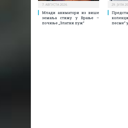
7. АВГУСТА 2026.
29. ЈУЛА 2
Млади аниматори из више
Предст
земаља стижу у Врање –
колекци
почиње „Златни пуж“
песме“ у