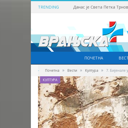
TRENDING
Данас је Света Петка Трно
ПОЧЕТНА
ВЕС
»
»
»
-
Почетна
Вести
Култура
7. Бијенале
КУЛТУРА