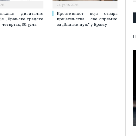
026.
24. ЈУЛА 2026.
ављање дигиталне
Креативност која ствара
је ,,Врањске градске
пријатељства – све спремно
 четвртак, 30. јула
за ,,Златни пуж“ у Врању
П