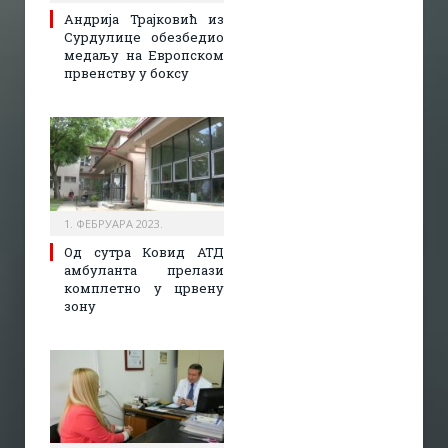
Андрија Трајковић из
Сурдулице обезбедио
медаљу на Европском
првенству у боксу
1. ФЕБРУАРА 2023.
Од сутра Ковид АТД
амбуланта прелази
комплетно у црвену
зону