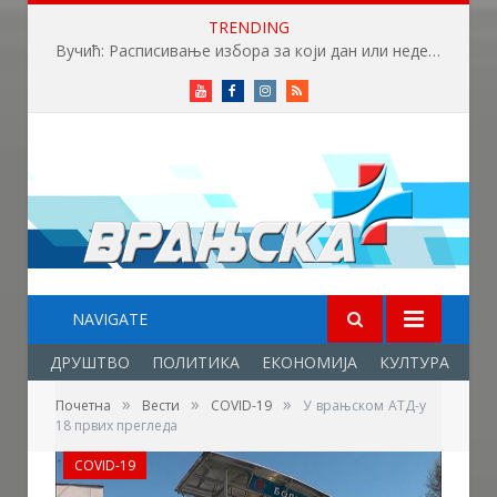
TRENDING
Вучић: Расписивање избора за који дан или недељу
Youtube
Facebook
Instagram
RSS
NAVIGATE
ДРУШТВО
ПОЛИТИКА
ЕКОНОМИЈА
КУЛТУРА
ОБ
»
»
»
Почетна
Вести
COVID-19
У врањском АТД-у
18 првих прегледа
COVID-19