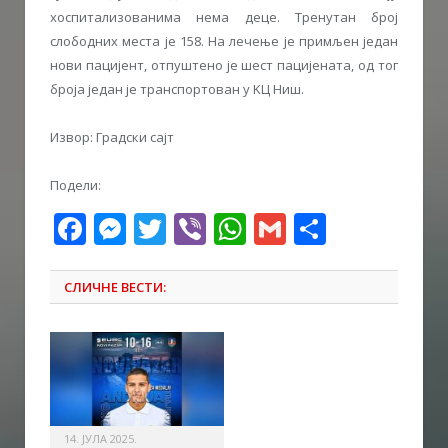
хоспитализованима нема деце. Тренутан број
слободних места је 158. На лечење је примљен један
нови пацијент, отпуштено је шест пацијената, од тог
броја један је транспортован у KЦ Ниш.
Извор: Градски сајт
Подели:
Facebook
Messenger
Twitter
Viber
WhatsApp
Gmail
Share
СЛИЧНЕ ВЕСТИ:
14. ЈУЛА 2025.