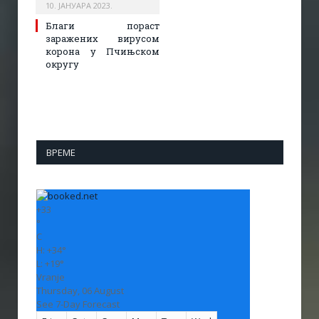
10. ЈАНУАРА 2023.
Благи пораст
заражених вирусом
корона у Пчињском
округу
ВРЕМЕ
+
33
°
C
H:
+
34°
L:
+
19°
Vranje
Thursday, 06 August
See 7-Day Forecast