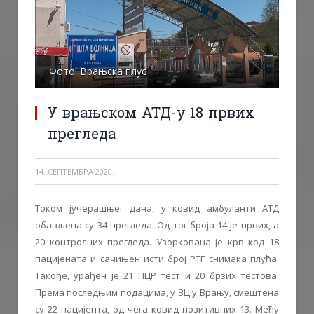
Фото: Врањска плус
У врањском АТД-у 18 првих
прегледа
14. СЕПТЕМБРА 2020.
Током јучерашњег дана, у ковид амбуланти АТД
обављена су 34 прегледа. Од тог броја 14 је првих, а
20 контролних прегледа. Узоркована је крв код 18
пацијената и сачињен исти број РТГ снимака плућа.
Такође, урађен је 21 ПЦР тест и 20 брзих тестова.
Према последњим подацима, у ЗЦ у Врању, смештена
су 22 пацијента, од чега ковид позитивних 13. Међу