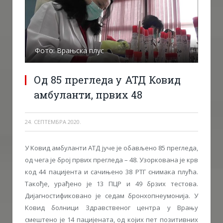
Фото: Врањска плус
Од 85 прегледа у АТД Ковид
амбуланти, првих 48
24. СЕПТЕМБРА 2020.
У Kовид амбуланти АТД јуче је обављено 85 прегледа,
од чега је број првих прегледа – 48. Узоркована је крв
код 44 пацијента и сачињено 38 РТГ снимака плућа.
Такође, урађено је 13 ПЦР и 49 брзих тестова.
Дијагностификовано је седам бронхопнеумонија. У
Ковид болници Здравственог центра у Врању
смештено је 14 пацијената, од којих пет позитивних