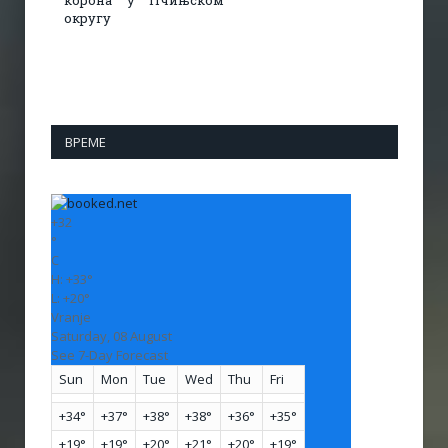
корона у Пчињском
округу
ВРЕМЕ
+
32
°
C
H:
+
33°
L:
+
20°
Vranje
Saturday, 08 August
See 7-Day Forecast
Sun
Mon
Tue
Wed
Thu
Fri
+
34°
+
37°
+
38°
+
38°
+
36°
+
35°
+
19°
+
19°
+
20°
+
21°
+
20°
+
19°