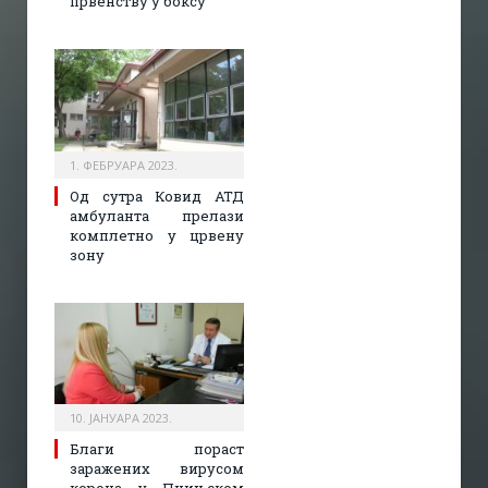
првенству у боксу
1. ФЕБРУАРА 2023.
Од сутра Ковид АТД
амбуланта прелази
комплетно у црвену
зону
10. ЈАНУАРА 2023.
Благи пораст
заражених вирусом