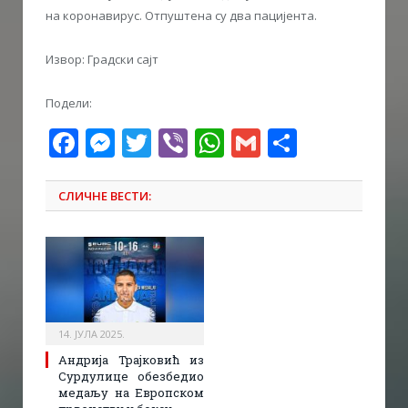
на коронавирус. Отпуштена су два пацијента.
Извор: Градски сајт
Подели:
Facebook
Messenger
Twitter
Viber
WhatsApp
Gmail
Share
СЛИЧНЕ ВЕСТИ:
14. ЈУЛА 2025.
Андрија Трајковић из
Сурдулице обезбедио
медаљу на Европском