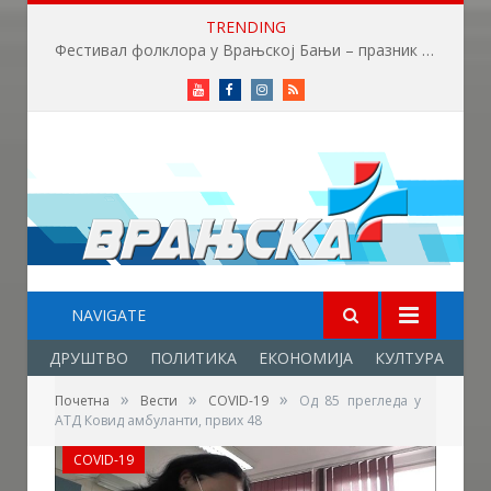
TRENDING
Приређен пријем за учеснике Фестивала фолклора у Врањској Бањи
Youtube
Facebook
Instagram
RSS
NAVIGATE
ДРУШТВО
ПОЛИТИКА
ЕКОНОМИЈА
КУЛТУРА
ОБ
»
»
»
Почетна
Вести
COVID-19
Од 85 прегледа у
АТД Ковид амбуланти, првих 48
COVID-19