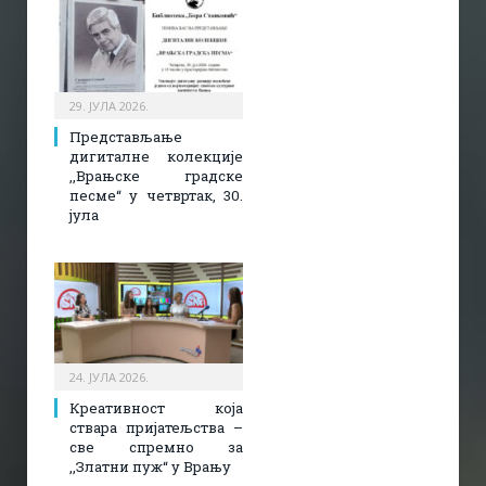
29. ЈУЛА 2026.
Представљање
дигиталне колекције
,,Врањске градске
песме“ у четвртак, 30.
јула
24. ЈУЛА 2026.
Креативност која
ствара пријатељства –
све спремно за
,,Златни пуж“ у Врању