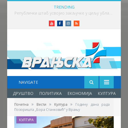
TRENDING
Викенд у знаку бициклизма у Врању
Youtube
Facebook
Instagram
RSS
NAVIGATE
ДРУШТВО
ПОЛИТИКА
ЕКОНОМИЈА
КУЛТУРА
ОБ
»
»
»
Почетна
Вести
Култура
Годину дана рада
Позоришта „Бора Станковић“ у Врању
КУЛТУРА