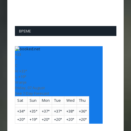
ВРЕМЕ
+
33
°
C
H:
+
33°
L:
+
19°
Vranje
Friday, 07 August
See 7-Day Forecast
Sat
Sun
Mon
Tue
Wed
Thu
+
34°
+
35°
+
37°
+
37°
+
38°
+
36°
+
20°
+
19°
+
20°
+
20°
+
20°
+
20°