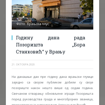
Фото: Врањска плус
Годину дана рада
Позоришта „Бора
Станковић“ у Врању
21. ОКТОБРА 2020.
На данашњи дан пре годину дана врањски глумци
заједно са својом публиком добили су своје
позориште након нешто више од седам година.
Свечаном отварању обновљене зграде Позоришта
поред руководства града и многобројних званица,
присуствовао је и председник Александар Вучић.