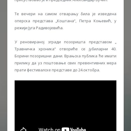
Те вечери на самом отварању била је изведена
оперска представа „Коштана“, Петра Коњевић, у
режији Југа Радивојевића.
У реновираној згради позоришта представом „
Травничка хроника“ отвориће се јубиларни 40.
Борини позоришни дани. Врањска публика ће имати
прилику да уз поштовање свих превентивних мера
прати фестивалске представе до 24.октобра.