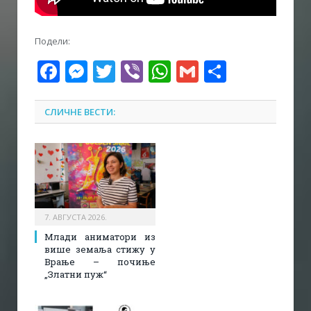
Подели:
Facebook
Messenger
Twitter
Viber
WhatsApp
Gmail
Share
СЛИЧНЕ ВЕСТИ:
7. АВГУСТА 2026.
Млади аниматори из
више земаља стижу у
Врање – почиње
„Златни пуж“