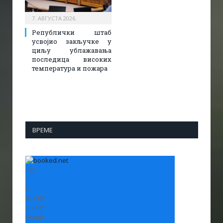
7. АВГУСТА 2026.
Републички штаб
усвојио закључке у
циљу ублажавања
последица високих
температура и пожара​
ВРЕМЕ
+
32
°
C
H:
+
33°
L:
+
19°
Vranje