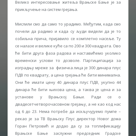
Велико интересовање житеља Врањске Бање је за
прикључење на систем грејања.
Мислили смо да само то урадимо. Међутим, када смо
почели да радимо и када су људи видели да је то
озбиљна прича, пријавило се комплетно насеље. Ту
се налазе и велике куће са по 200 и 300 квадрата. Ово
ће бити друга фаза радова и наставићемо уколико
временски услови то дозволе. Партиципација за
изградњу мреже за физичка лица је 300 динара плус
ПДВ по квадрату, а цена грејања ће бити минимална.
Они ће имати цену 40 динара плус ПДВ, укупно 44
динара ће бити њихова цена, а таква је цена и за
установе у Врањској Бањи. Ради се о
двадесетчетворочасовном грејању, а не као код нас
од 6 до 23. Нема потребе да искључујуемо пумпе –
рекао је за ТВ Врањску Плус директор Новог дома
Горан Петровић и додао да су за топлификацију
Врањске Бање заслужни председник Градске