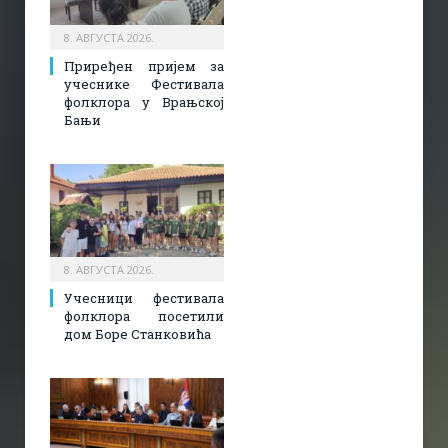
8. АВГУСТА 2026.
Приређен пријем за
учеснике Фестивала
фолклора у Врањској
Бањи
8. АВГУСТА 2026.
Учесници фестивала
фолклора посетили
дом Боре Станковића