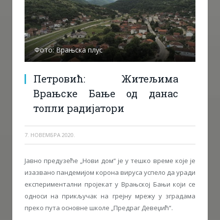
Фото: Врањска плус
Петровић: Житељима
Врањске Бање од данас
топли радијатори
7. НОВЕМБРА 2020.
Јавно предузеће „Нови дом“ је у тешко време које је
изазвано пандемијом корона вируса успело да уради
експериментални пројекат у Врањској Бањи који се
односи на прикључак на грејну мрежу у зградама
преко пута основне школе „Предраг Девеџић“.