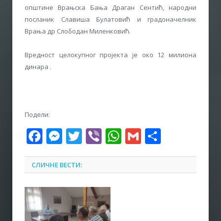
општине Врањска Бања Драган Сентић, народни
посланик Славиша Булатовић и градоначелник
Врања др Слободан Миленковић.
Вредност целокупног пројекта је око 12 милиона
динара .
Подели:
Facebook
Messenger
Twitter
Viber
WhatsApp
Gmail
Share
СЛИЧНЕ ВЕСТИ: