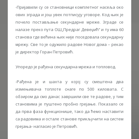
-Пријавили су се становници комплетног насеља око
ових зграда и још увек потписују уговоре. Код њих је
почело постављање секундарне мреже. Зграде се
налазе преко пута ОШ„Предраг Девеџић“ и ту има 60
станова где већина њих није поседовала секундарну
мрежу. Све то је одужило радове Новог дома – рекао
је директор Горан Петровић.
Упоредо је рађена секундарна мрежа и топловод.
-Рађена је и шахта у којој су смештена два
измењивача топлоте снаге по 500 киловата. С
обзиром да смо данас завршили све те радове, у тим
становима је пуштено пробно грејање. Показало се
да прва фаза функционише, тако да ћемо наставити
са радовима и остале станове прикључити на систем
грејања- нагласио је Петровић.