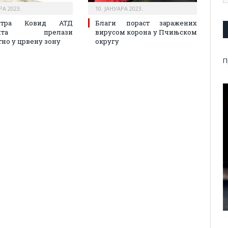
РА 2023.
10. ЈАНУАРА 2023.
тра Ковид АТД
Благи пораст заражених
ланта прелази
вирусом корона у Пчињском
но у црвену зону
округу
П