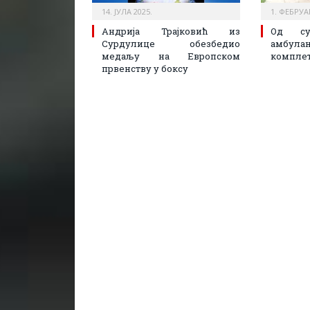
14. ЈУЛА 2025.
1. ФЕБРУА
Андрија Трајковић из
Од су
Сурдулице обезбедио
амбу
медаљу на Европском
комплет
првенству у боксу