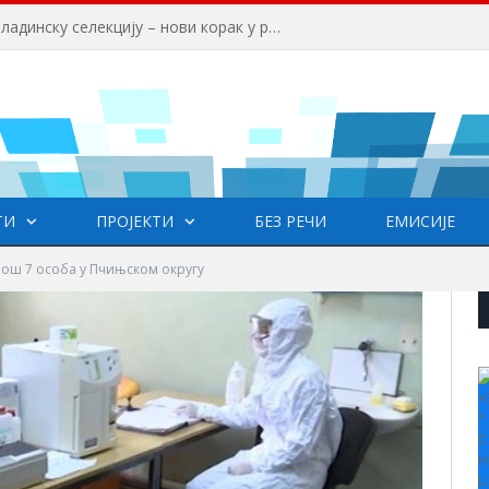
Факултет српских студија објављује позив за ангажовање лектора српског језика на Универзитету ,,HISU“ у Кини
ТИ
ПРОЈЕКТИ
БЕЗ РЕЧИ
ЕМИСИЈЕ
ош 7 особа у Пчињском округу
+
°
C
H
L