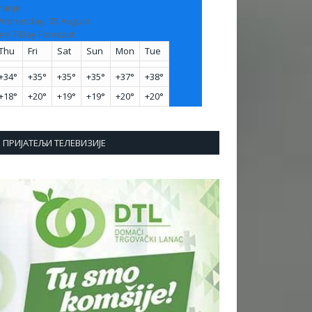
ranje
ednesday, 05 August
ee 7-Day Forecast
Thu
Fri
Sat
Sun
Mon
Tue
+
34°
+
35°
+
35°
+
35°
+
37°
+
38°
+
18°
+
20°
+
19°
+
19°
+
20°
+
20°
ПРИЈАТЕЉИ ТЕЛЕВИЗИЈЕ