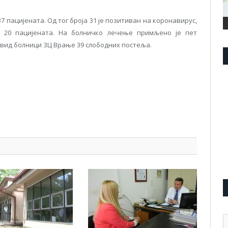
 пацијената. Од тог броја 31 је позитиван на коронавирус,
е 20 пацијената. На болничко лечење примљено је пет
 ковид болници ЗЦ Врање 39 слободних постеља.
pp
l
are
А