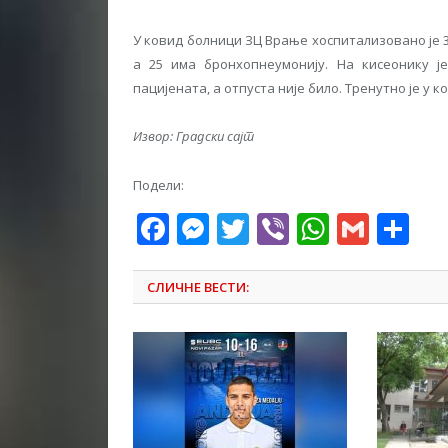
У ковид болници ЗЦ Врање хоспитализовано је 37
а 25 има бронхопнеумонију. На кисеонику ј
пацијената, а отпуста није било. Тренутно је у
Извор: Градски сајт
Подели:
Facebook
Messenger
Twitter
Viber
WhatsA
Gmai
Sh
СЛИЧНЕ ВЕСТИ: