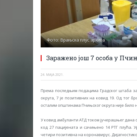
Фото: Врањска плус архива
Заражено још 7 особа у Пчи
24. МАЈА 2021.
Према последњим подацима Градског штаба за 
округа, 7 је позитивних на ковид 19. Од тог бр
осталим општинама Пчињског округа није било
У ковид амбуланти АТД током јучерашњег дана об
код 27 пацијената и сачињено 14 РТГ плућа. У
четири позитивна на коронавирус. Дијагностико