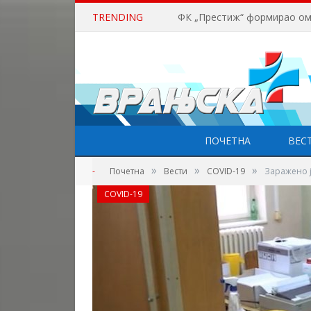
TRENDING
ПОЧЕТНА
ВЕС
»
»
»
-
Почетна
Вести
COVID-19
Заражено ј
COVID-19