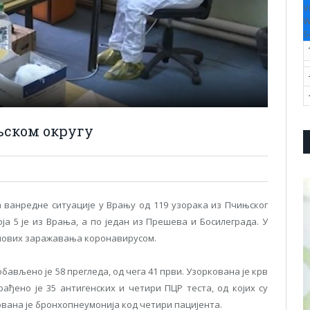
V
W
S
њском округу
ванредне ситуације у Врању од 119 узорака из Пчињског
оја 5 је из Врања, а по један из Прешева и Босилеграда. У
 нових заражавања коронавирусом.
ављено је 58 прегледа, од чега 41 први. Узоркована је крв
рађено је 35 антигенских и четири ПЦР теста, од којих су
вана је бронхопнеумонија код четири пацијента.