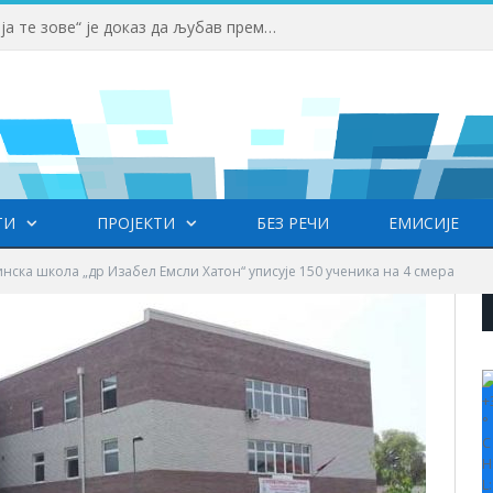
Вучић: Спортски камп „Србија те зове“ је доказ да љубав према нашој земљи нема границе
ТИ
ПРОЈЕКТИ
БЕЗ РЕЧИ
ЕМИСИЈЕ
нска школа „др Изабел Емсли Хатон“ уписује 150 ученика на 4 смера
+
°
C
H
L