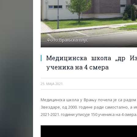
Фото:Врањска плус
Медицинска школа „др Из
ученика на 4 смера
25. МАЈА 2021.
Медицинска школа у Врању почела је са радом
Звездаре, од 2000. године ради самостално, а и
2021-2021. години уписује 150 ученика на 4 смера