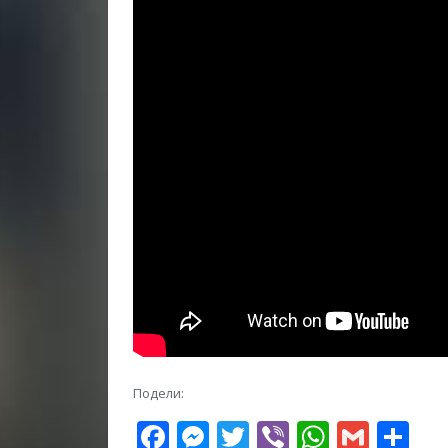
Подели:
Facebook
Messenger
Twitter
Viber
WhatsA
Gmai
Sh