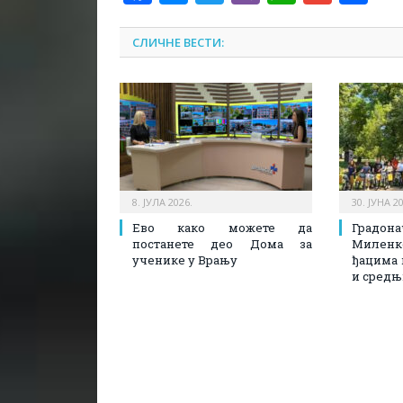
СЛИЧНЕ ВЕСТИ:
8. ЈУЛА 2026.
30. ЈУНА 2
Ево како можете да
Град
постанете део Дома за
Миленко
ученике у Врању
ђацима 
и средњ