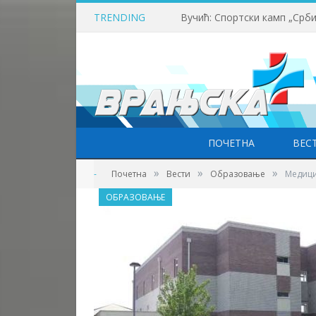
TRENDING
ПОЧЕТНА
ВЕС
»
»
»
-
Почетна
Вести
Образовање
Медици
ОБРАЗОВАЊЕ