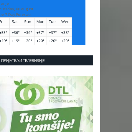
ranje
hursday, 06 August
ee 7-Day Forecast
Fri
Sat
Sun
Mon
Tue
Wed
+
33°
+
36°
+
36°
+
37°
+
37°
+
38°
+
19°
+
19°
+
20°
+
20°
+
20°
+
20°
ПРИЈАТЕЉИ ТЕЛЕВИЗИЈЕ