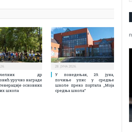
П
026.
28. ЈУНА 2026.
оначелник др
У понедељак, 29. јуна,
вић уручио награде
почиње упис у средње
генерације основних
школе преко портала „Моја
их школа
средња школа“