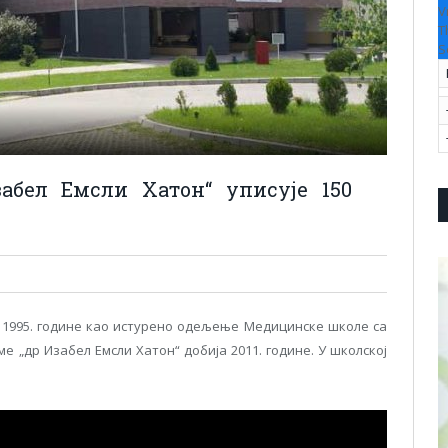
V
T
S
абел Емсли Хатон“ уписује 150
 1995. године као истурено одељење Медицинске школе са
ме „др Изабел Емсли Хатон“ добија 2011. године. У школској
.