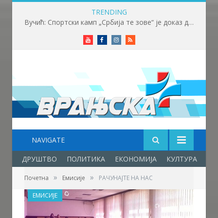
TRENDING
Вучић: Спортски камп „Србија те зове“ је доказ да љубав према нашој земљи нема границе
Youtube
Facebook
Instagram
RSS
NAVIGATE
ДРУШТВО
ПОЛИТИКА
ЕКОНОМИЈА
КУЛТУРА
ОБ
»
»
Почетна
Емисије
РАЧУНАЈТЕ НА НАС
ЕМИСИЈЕ