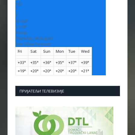
+
33
°
C
H:
+
34°
L:
+
19°
Vranje
Thursday, 06 August
See 7-Day Forecast
Fri
Sat
Sun
Mon
Tue
Wed
+
33°
+
35°
+
36°
+
35°
+
37°
+
39°
+
19°
+
20°
+
20°
+
20°
+
20°
+
21°
ПРИЈАТЕЉИ ТЕЛЕВИЗИЈЕ