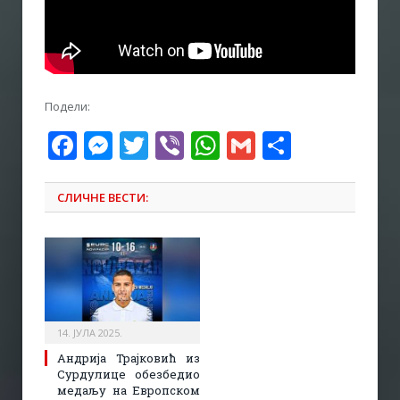
Подели:
Facebook
Messenger
Twitter
Viber
WhatsApp
Gmail
Share
СЛИЧНЕ ВЕСТИ:
14. ЈУЛА 2025.
Андрија Трајковић из
Сурдулице обезбедио
медаљу на Европском