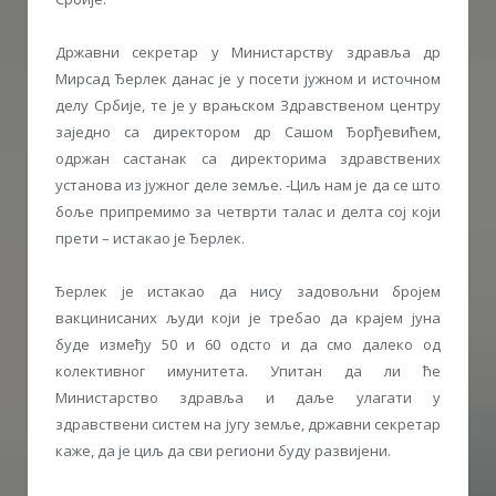
Државни секретар у Министарству здравља др
Мирсад Ђерлек данас је у посети јужном и источном
делу Србије, те је у врањском Здравственом центру
заједно са директором др Сашом Ђорђевићем,
одржан састанак са директорима здравствених
установа из јужног деле земље. -Циљ нам је да се што
боље припремимо за четврти талас и делта сој који
прети – истакао је Ђерлек.
Ђерлек је истакао да нису задовољни бројем
вакцинисаних људи који је требао да крајем јуна
буде између 50 и 60 одсто и да смо далеко од
колективног имунитета. Упитан да ли ће
Министарство здравља и даље улагати у
здравствени систем на југу земље, државни секретар
каже, да је циљ да сви региони буду развијени.