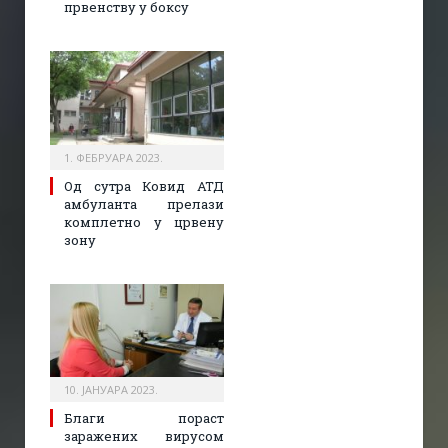
првенству у боксу
1. ФЕБРУАРА 2023.
Од сутра Ковид АТД
амбуланта прелази
комплетно у црвену
зону
10. ЈАНУАРА 2023.
Благи пораст
заражених вирусом