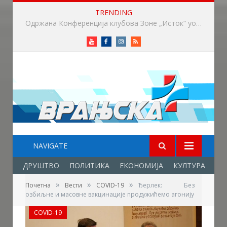
TRENDING
Вучић: Расписивање избора за који дан или недељу
Youtube
Facebook
Instagram
RSS
NAVIGATE
ДРУШТВО
ПОЛИТИКА
ЕКОНОМИЈА
КУЛТУРА
ОБ
»
»
»
Почетна
Вести
COVID-19
Ђерлек: Без
озбиљне и масовне вакцинације продужићемо агонију
COVID-19