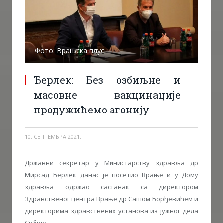
Фото: Врањска плус
Ђерлек: Без озбиљне и
масовне вакцинације
продужићемо агонију
10. СЕПТЕМБРА 2021.
Државни секретар у Министарству здравља др
Мирсад Ђерлек данас је посетио Врање и у Дому
здравља одржао састанак са директором
Здравственог центра Врање др Сашом Ђорђевићем и
директорима здравствених установа из јужног дела
Србије.