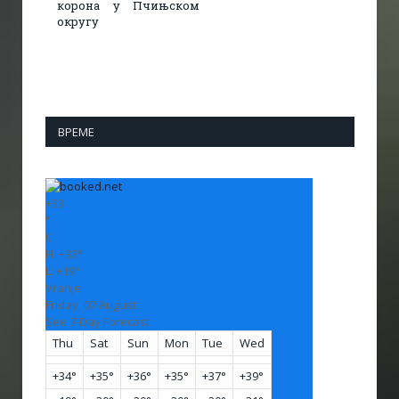
корона у Пчињском
округу
ВРЕМЕ
+
33
°
C
H:
+
33°
L:
+
19°
Vranje
Friday, 07 August
See 7-Day Forecast
Thu
Sat
Sun
Mon
Tue
Wed
+
34°
+
35°
+
36°
+
35°
+
37°
+
39°