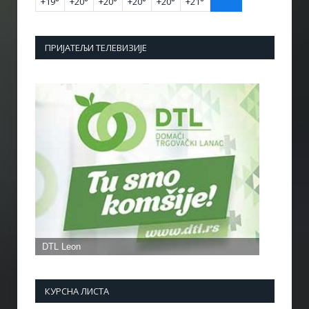
+
19°
+
20°
+
20°
+
20°
+
20°
+
21°
ПРИЈАТЕЉИ ТЕЛЕВИЗИЈЕ
КУРСНА ЛИСТА