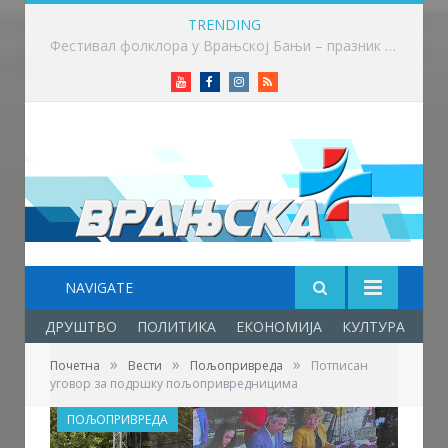
TRENDING
Приређен пријем за учеснике Фестивала фолклора у Врањској Бањи
Youtube
Facebook
Instagram
RSS
NAVIGATE
ДРУШТВО
ПОЛИТИКА
ЕКОНОМИЈА
КУЛТУРА
ОБ
»
»
»
Почетна
Вести
Пољопривреда
Потписан
уговор за подршку пољопривредницима
ПОЉОПРИВРЕДА