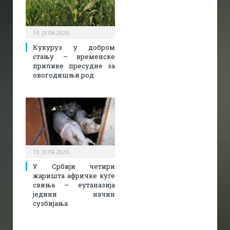
14. ЈУЛА 2026.
Кукуруз у добром
стању – временске
прилике пресудне за
овогодишњи род
13. ЈУЛА 2026.
У Србији четири
жаришта афричке куге
свиња – еутаназија
једини начин
сузбијања