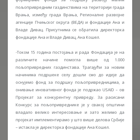
пољопривредним газдинствима на територији града
Врања, између града Врања, Регионалне развојне
агенције Пчињског округа (ВЕДА) и фондације Ана и
Владе Дивац. Присутнима се обратила директорка
фондације Ана и Владе Дивац, Ана Кошел.
-Током 15 година постојања и рада Фондација је на
различите начине помогла више од 1.000
пољопривредних газдинстава. Трагајући за новим
начинима подршеке селу дошли смо до идеје да
оснујемо фонд за подршку пољопривредницима, а
онивање иновативног фонда је подржао USAID – ов
Пројекат за конкурентну привреду. За расисани
Конкурс за пољопривреднике је у свакој општини
владало велико интересовање и зато желимо да
пројекат имплементирамо у што више делова Србије
– истакла је директорка фондације Ана Кошел.