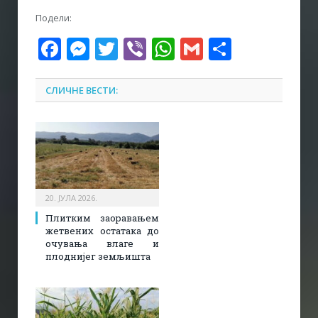
Подели:
Facebook
Messenger
Twitter
Viber
WhatsApp
Gmail
Share
СЛИЧНЕ ВЕСТИ:
20. ЈУЛА 2026.
Плитким заоравањем
жетвених остатака до
очувања влаге и
плоднијег земљишта