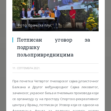
Фото: Врањска плус
Потписан уговор за
подршку
пољопривредницима
11. СЕПТЕМБРА 2021.
Пре почетка Четвртог пчеларског сајма југоисточног
Балкана и Другог међународног Сајма лековитог,
зачинског, украсног биља и пчелињих производа који
се организују су на простору Спортско-рекреативног
центра у Врању, потписан је Уговор који се односи на
формирање фонда за подршку развоју малим