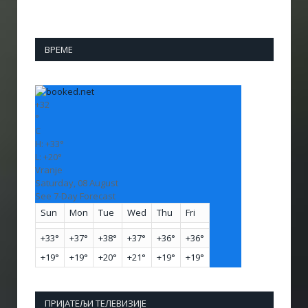
ВРЕМЕ
+
32
°
C
H:
+
33°
L:
+
20°
Vranje
Saturday, 08 August
See 7-Day Forecast
Sun
Mon
Tue
Wed
Thu
Fri
+
33°
+
37°
+
38°
+
37°
+
36°
+
36°
+
19°
+
19°
+
20°
+
21°
+
19°
+
19°
ПРИЈАТЕЉИ ТЕЛЕВИЗИЈЕ