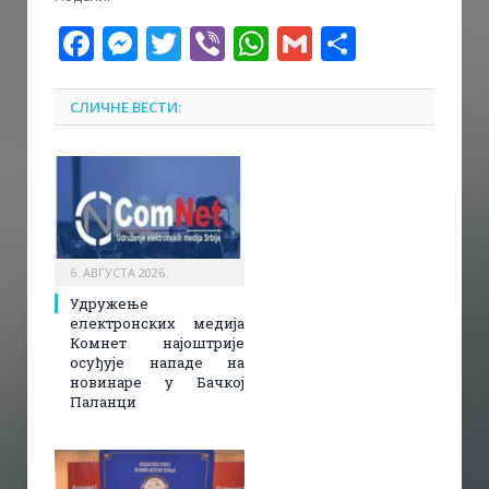
Facebook
Messenger
Twitter
Viber
WhatsApp
Gmail
Share
СЛИЧНЕ ВЕСТИ:
6. АВГУСТА 2026.
Удружење
електронских медија
Комнет најоштрије
осуђује нападе на
новинаре у Бачкој
Паланци