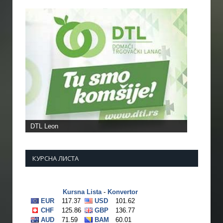
Фото: АК "Врањски маратонци"
КУРСНА ЛИСТА