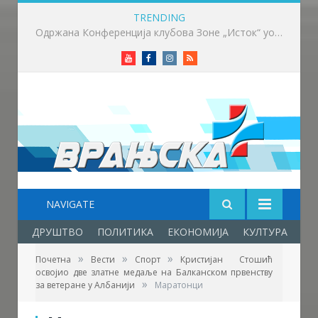
TRENDING
Вучић: Расписивање избора за који дан или недељу
Youtube
Facebook
Instagram
RSS
NAVIGATE
ДРУШТВО
ПОЛИТИКА
ЕКОНОМИЈА
КУЛТУРА
ОБ
»
»
»
Почетна
Вести
Спорт
Кристијан Стошић
освојио две златне медаље на Балканском првенству
Фото: АК "Врањски маратонци"
»
за ветеране у Албанији
Маратонци