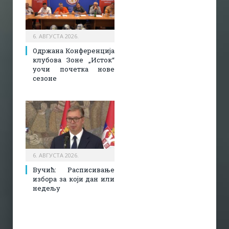
6. АВГУСТА 2026.
Одржана Конференција
клубова Зоне „Исток“
уочи почетка нове
сезоне
6. АВГУСТА 2026.
Вучић: Расписивање
избора за који дан или
недељу