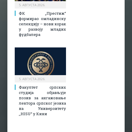
5. АВГУСТА 2026.
ФК „Престиж“
формирао омладинску
селекцију – нови корак
у развоју младих
фудбалера
5. АВГУСТА 2026.
Факултет српских
студија објављује
позив за ангажовање
лектора српског језика
на Универзитету
,,HISU“ у Кини