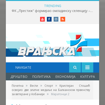
TRENDING
ФК „Престиж“ формирао омладинску селекцију – нови корак у развоју младих фудбалера
Youtube
Facebook
Instagram
RSS
NAVIGATE
ДРУШТВО
ПОЛИТИКА
ЕКОНОМИЈА
КУЛТУРА
ОБ
»
»
»
Почетна
Вести
Спорт
Кристијан Стошић
освојио две златне медаље на Балканском првенству
Фото: АК "Врањски маратонци"
»
за ветеране у Албанији
Маратонци 2