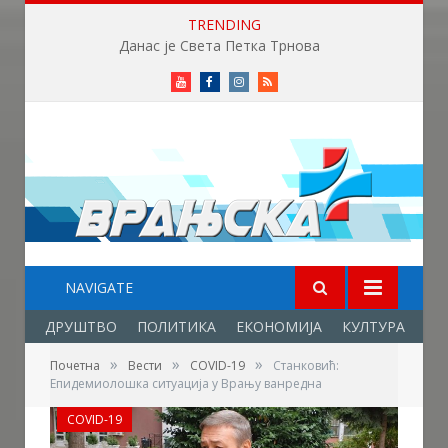
TRENDING
Данас је Света Петка Трнова
Youtube
Facebook
Instagram
RSS
NAVIGATE
ДРУШТВО
ПОЛИТИКА
ЕКОНОМИЈА
КУЛТУРА
ОБ
»
»
»
Почетна
Вести
COVID-19
Станковић:
Епидемиолошка ситуација у Врању ванредна
COVID-19