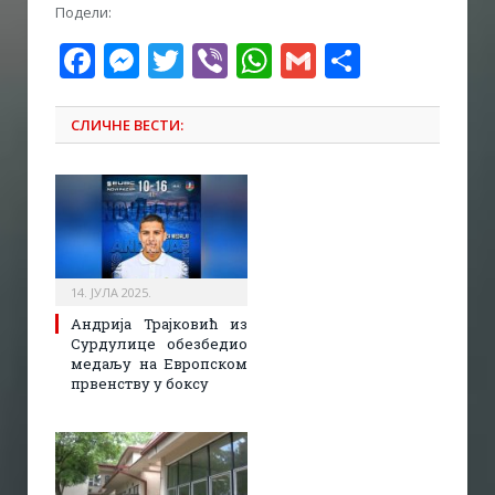
Подели:
Facebook
Messenger
Twitter
Viber
WhatsApp
Gmail
Share
СЛИЧНЕ ВЕСТИ:
14. ЈУЛА 2025.
Андрија Трајковић из
Сурдулице обезбедио
медаљу на Европском
првенству у боксу