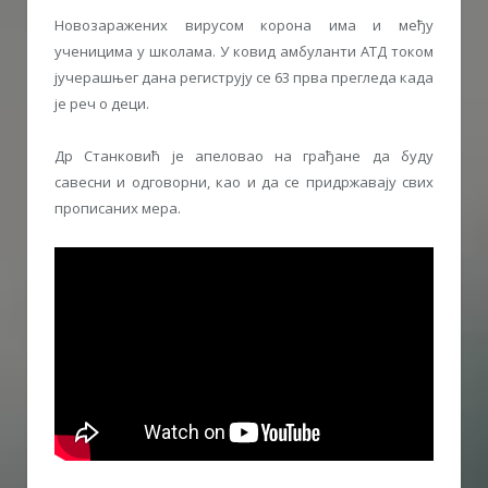
Новозаражених вирусом корона има и међу
ученицима у школама. У ковид амбуланти АТД током
јучерашњег дана региструју се 63 прва прегледа када
је реч о деци.
Др Станковић је апеловао на грађане да буду
савесни и одговорни, као и да се придржавају свих
прописаних мера.