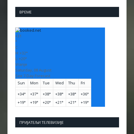
ВРЕМЕ
+
31
°
C
H:
+
32°
L:
+
20°
Vranje
Saturday, 08 August
See 7-Day Forecast
Sun
Mon
Tue
Wed
Thu
Fri
+
34°
+
37°
+
38°
+
38°
+
38°
+
36°
+
19°
+
19°
+
20°
+
21°
+
21°
+
19°
ПРИЈАТЕЉИ ТЕЛЕВИЗИЈЕ