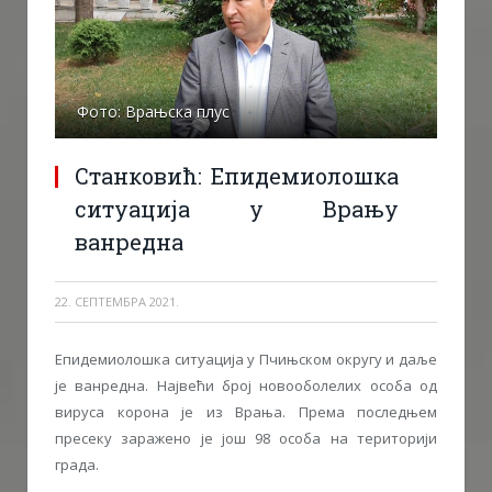
Фото: Врањска плус
Станковић: Епидемиолошка
ситуација у Врању
ванредна
22. СЕПТЕМБРА 2021.
Епидемиолошка ситуација у Пчињском округу и даље
је ванредна. Највећи број новооболелих особа од
вируса корона је из Врања. Према последњем
пресеку заражено је још 98 особа на територији
града.