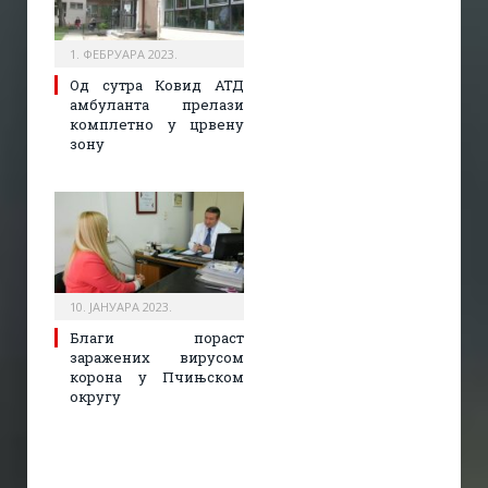
1. ФЕБРУАРА 2023.
Од сутра Ковид АТД
амбуланта прелази
комплетно у црвену
зону
10. ЈАНУАРА 2023.
Благи пораст
заражених вирусом
корона у Пчињском
округу