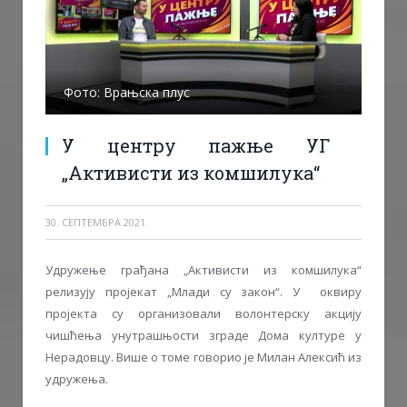
Фото: Врањска плус
У центру пажње УГ
„Активисти из комшилука“
30. СЕПТЕМБРА 2021.
Удружење грађана „Активисти из комшилука“
релизују пројекат „Млади су закон“. У оквиру
пројекта су организовали волонтерску акцију
чишћења унутрашњости зграде Дома културе у
Нерадовцу. Више о томе говорио је Милан Алексић из
удружења.