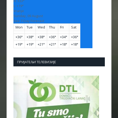
H:
+
33°
L:
+
19°
Vranje
Sunday, 09 August
See 7-Day Forecast
Mon
Tue
Wed
Thu
Fri
Sat
+
36°
+
38°
+
38°
+
36°
+
34°
+
36°
+
19°
+
19°
+
21°
+
21°
+
18°
+
18°
ПРИЈАТЕЉИ ТЕЛЕВИЗИЈЕ