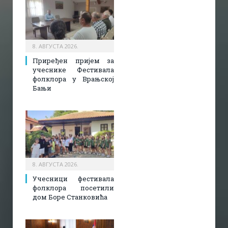
8. АВГУСТА 2026.
Приређен пријем за
учеснике Фестивала
фолклора у Врањској
Бањи
8. АВГУСТА 2026.
Учесници фестивала
фолклора посетили
дом Боре Станковића