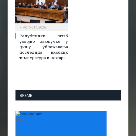
7. АВГУСТА 2026.
Републички штаб
усвојио закључке у
циљу ублажавања
последица високих
температура и пожара​
ВРЕМЕ
+
32
°
C