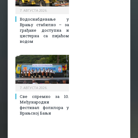
7. АВГУСТА 2026.
Водоснабдевање у
Врању стабилно – за
грађане доступна и
цистерна са пијаћом
водом
7. АВГУСТА 2026.
Све спремно за 10.
Међународни
фестивал фолклора у
Врањској Бањи