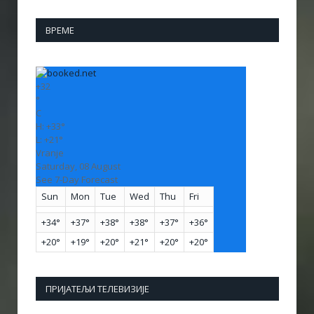
ВРЕМЕ
+
32
°
C
H:
+
33°
L:
+
21°
Vranje
Saturday, 08 August
See 7-Day Forecast
Sun
Mon
Tue
Wed
Thu
Fri
+
34°
+
37°
+
38°
+
38°
+
37°
+
36°
+
20°
+
19°
+
20°
+
21°
+
20°
+
20°
ПРИЈАТЕЉИ ТЕЛЕВИЗИЈЕ