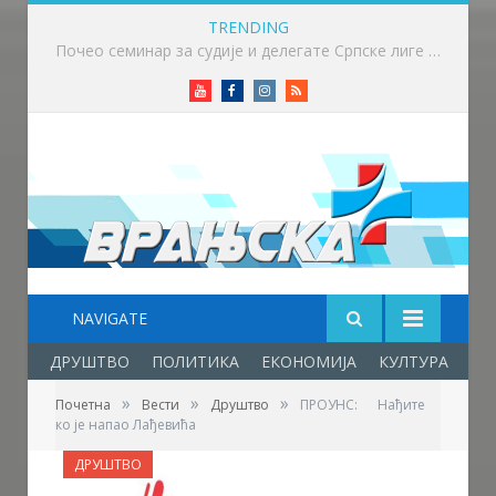
TRENDING
Републички штаб усвојио закључке у циљу ублажавања последица високих температура и пожара​
Youtube
Facebook
Instagram
RSS
NAVIGATE
ДРУШТВО
ПОЛИТИКА
ЕКОНОМИЈА
КУЛТУРА
ОБ
»
»
»
Почетна
Вести
Друштво
ПРОУНС: Нађите
ко је напао Лађевића
ДРУШТВО