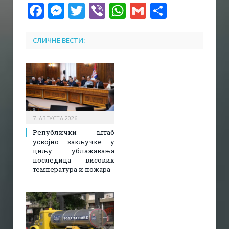
Facebook
Messenger
Twitter
Viber
WhatsApp
Gmail
Share
СЛИЧНЕ ВЕСТИ:
7. АВГУСТА 2026.
Републички штаб
усвојио закључке у
циљу ублажавања
последица високих
температура и пожара​