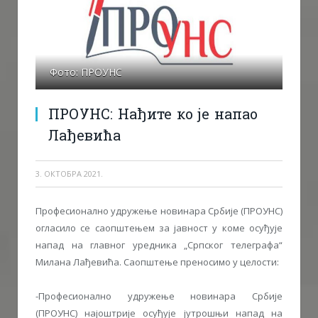
Фото: ПРОУНС
ПРОУНС: Нађите ко је напао
Лађевића
3. ОКТОБРА 2021.
Професионално удружење новинара Србије (ПРОУНС)
огласило се саопштењем за јавност у коме осуђује
напад на главног уредника „Српског телеграфа“
Милана Лађевића. Саопштење преносимо у целости:
-Професионално удружење новинара Србије
(ПРОУНС) најоштрије осуђује јутрошњи напад на