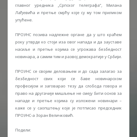
главног уредника „Српског телеграфа“, Милана
Лађевића и претње смрћу које су му том приликом
упућене.
ПРОУНС позива надлежне органе да у што краћем
року утврде ко стоји иза овог напада и да зауставе
насиље и претње којима се угрожава безбедност
новинара, а самим тим и развој демократије у Србији.
ПРОУНС се својим деловањем и до сада залагао за
безбедност свих који се баве новинарском
професијом и заговарао тезу да слобода говора и
право на другачије мишљење не смеју бити основ за
нападе и претње којима су изложени новинари –
каже се у саопштењу које је потписао председник
ПРОУНС-а Зоран Величковић.
Подели: