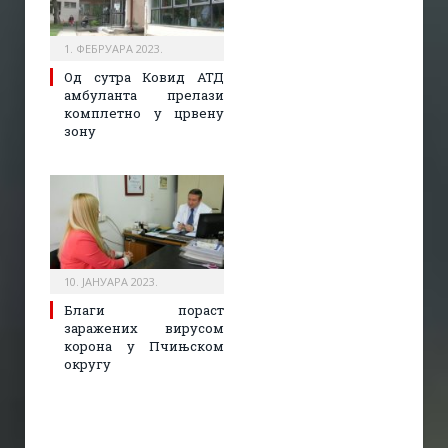
1. ФЕБРУАРА 2023.
Од сутра Ковид АТД
амбуланта прелази
комплетно у црвену
зону
10. ЈАНУАРА 2023.
Благи пораст
заражених вирусом
корона у Пчињском
округу