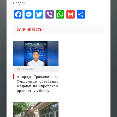
Подели:
Facebook
Messenger
Twitter
Viber
WhatsApp
Gmail
Share
СЛИЧНЕ ВЕСТИ:
14. ЈУЛА 2025.
Андрија Трајковић из
Сурдулице обезбедио
медаљу на Европском
првенству у боксу