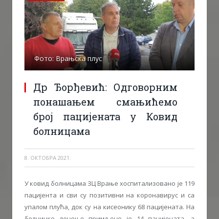
Фото: Врањска плус
Др Ђорђевић: Одговорним
понашањем смањићемо
број пацијената у Ковид
болницама
8. ОКТОБРА 2021.
У ковид болницама ЗЦ Врање хоспитализовано је 119
пацијента и сви су позитивни на коронавирус и са
упалом плућа, док су на кисеонику 68 пацијената. На
болничко лечење примљено је 14 пацијената, а