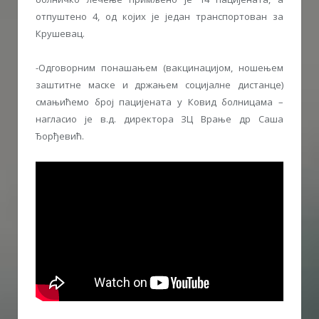
отпуштено 4, од којих је један транспортован за
Крушевац.
-Одговорним понашањем (вакцинацијом, ношењем
заштитне маске и држањем социјалне дистанце)
смањићемо број пацијената у Ковид болницама –
нагласио је в.д. директора ЗЦ Врање др Саша
Ђорђевић.