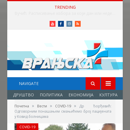
TRENDING
Вучић: Расписивање избора за који дан или недељу
Youtube
Facebook
Instagram
RSS
NAVIGATE
ДРУШТВО
ПОЛИТИКА
ЕКОНОМИЈА
КУЛТУРА
ОБ
»
»
»
Почетна
Вести
COVID-19
Др Ђорђевић:
Одговорним понашањем смањићемо број пацијената
у Ковид болницама
COVID-19