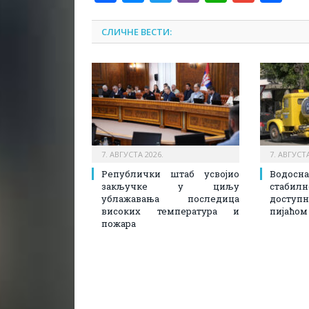
СЛИЧНЕ ВЕСТИ:
7. АВГУСТА 2026.
7. АВГУСТА
Републички штаб усвојио
Водосн
закључке у циљу
стаби
ублажавања последица
доступ
високих температура и
пијаћом
пожара​