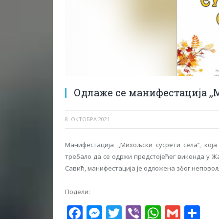
Одлаже се манифестација ,,
8. ОКТОБРА 2021.
Манифестација ,,Михољски сусрети села’’, ко
требало да се одржи предстојећег викенда у Ж
Савић, манифестација је одложена због неповољ
Подели:
Facebook
Messenger
Twitter
Viber
WhatsA
Gmai
Sh