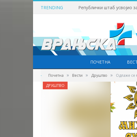
TRENDING
Викенд у знаку бициклизма
ПОЧЕТНА
ВЕС
»
»
»
-
Почетна
Вести
Друштво
Одлаже се 
ДРУШТВО