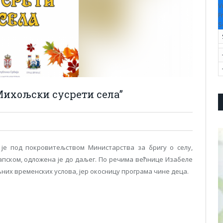
V
F
S
Михољски сусрети села’’
ја је под покровитељством Министарства за бригу о селу,
апском, одложена је до даљег. По речима већнице Изабеле
них временских услова, јер окосницу програма чине деца.
pp
l
are