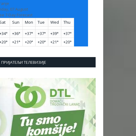
ranje
riday, 07 August
ee 7-Day Forecast
Sat
Sun
Mon
Tue
Wed
Thu
+
34°
+
36°
+
37°
+
37°
+
39°
+
37°
+
20°
+
21°
+
20°
+
20°
+
21°
+
20°
ПРИЈАТЕЉИ ТЕЛЕВИЗИЈЕ