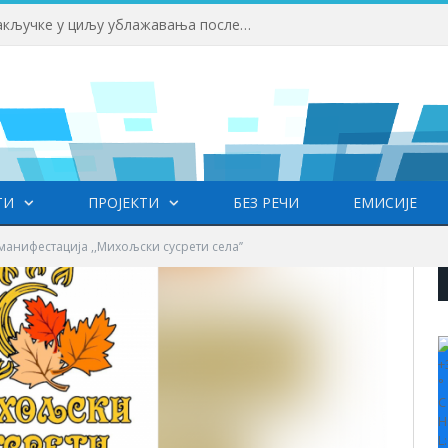
 у Врању
ТИ
ПРОЈЕКТИ
БЕЗ РЕЧИ
ЕМИСИЈЕ
манифестација ,,Михољски сусрети села’’
+
°
C
H
L