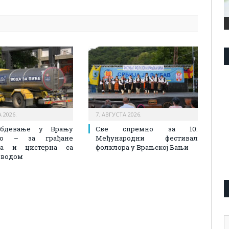
 2026.
7. АВГУСТА 2026.
абдевање у Врању
Све спремно за 10.
лно – за грађане
Међународни фестивал
на и цистерна са
фолклора у Врањској Бањи
 водом
А