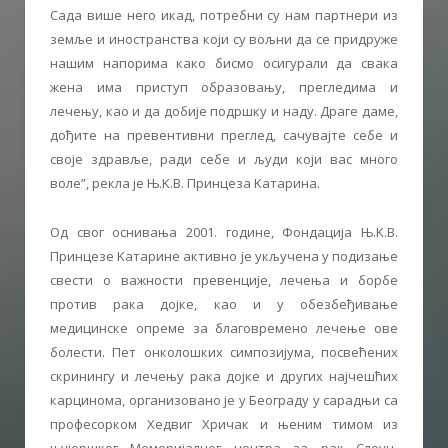
Сада више него икад, потребни су нам партнери из
земље и иностранства који су вољни да се придруже
нашим напорима како бисмо осигурали да свака
жена има приступ образовању, прегледима и
лечењу, као и да добије подршку и наду. Драге даме,
дођите на превентивни преглед, сачувајте себе и
своје здравље, ради себе и људи који вас много
воле”, рекла је Њ.K.В. Принцеза Kатарина.
Од свог оснивања 2001. године, Фондација Њ.K.В.
Принцезе Kатарине активно је укључена у подизање
свести о важности превенције, лечења и борбе
против рака дојке, као и у обезбеђивање
медицинске опреме за благовремено лечење ове
болести. Пет онколошких симпозијума, посвећених
скринингу и лечењу рака дојке и других најчешћих
карцинома, организовано је у Београду у сарадњи са
професорком Хедвиг Хричак и њеним тимом из
њујоршког Меморијалног центра за рак Слоун-