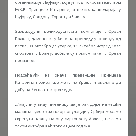
организације Лајфлајн, која је под покровитељством
Њ.K.В. Принцезе Kатарине, и њених канцеларија у
Њујорку, Лондону, Торонту и Чикагу.
Захваљујући великодушности компаније Л’Ореал
Балкан, даме које су биле на прегледу у периоду од
петка, 08. октобра до уторка, 12. октобра испред Хале
спортова у Врању, добиле су поклон пакет Л’Ореал
производа.
Подсећајући на значај превенције, Принцеза
Kатарина позива све жене из Врања и околине да
дођу на бесплатне прегледе.
„Имајући у виду чињеницу да је рак дојке најчешћи
малигни тумор у женској популацији у Србији, морамо
скренути пажњу на ову смртоносну болест, не само
током октобра већ током целе године.