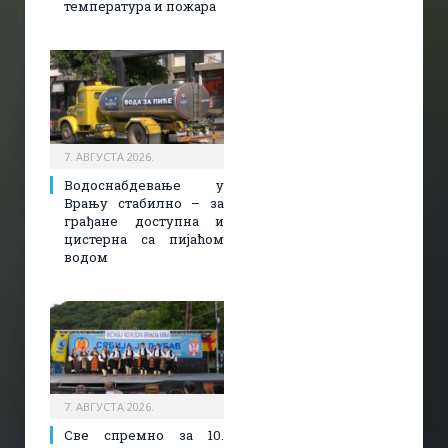
температура и пожара​
7. АВГУСТА 2026.
Водоснабдевање у
Врању стабилно – за
грађане доступна и
цистерна са пијаћом
водом
7. АВГУСТА 2026.
Све спремно за 10.