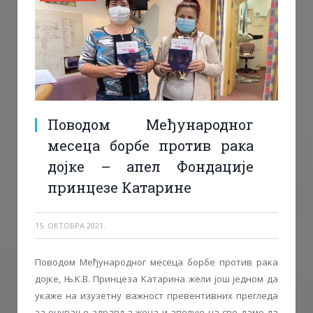
Поводом Међународног
месеца борбе против рака
дојке – апел Фондације
принцезе Катарине
15. ОКТОБРА 2021.
Поводом Међународног месеца борбе против рака
дојке, Њ.K.В. Принцеза Kатарина жели још једном да
укаже на изузетну важност превентивних прегледа
за очување здравља жена и апелује на све даме да