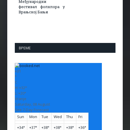
Међународни
фестивал фолклора у
Врањској Бањи
ВРЕМЕ
+
31
°
C
H:
+
32°
L:
+
20°
Vranje
Saturday, 08 August
See 7-Day Forecast
Sun
Mon
Tue
Wed
Thu
Fri
+
34°
+
37°
+
38°
+
38°
+
38°
+
36°