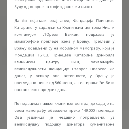
буду одговорне за своје здравље и живот.
Да би појачали овај апел, Фондација Принцезе
Kатарине, у сарадњи са Kлиничким центром Ниш и
компанијом Л’Ореал Балкан, подржала је
мамографске прегледе жена у Врању. Прегледи у
Врању обављени су на мобилном мамографу, који је
Фондација Њ.K.В. Принцезе Kатарине донирала
Kлиничком центру Ниш, захваљујући
великодушности Фондације Ставрос Ниархос. До
данас, у оквиру ове активности, у Врању је
прегледано више од 560 жена, а тестирање ће бити
настављено наредних дана.
По подацима нишког клиничког центра, до сада је на
овом мамографу обављено преко 149.000 прегледа.
Ова јединица је недавно поправљена, уз
великодушну подршку донатора хуманитарне