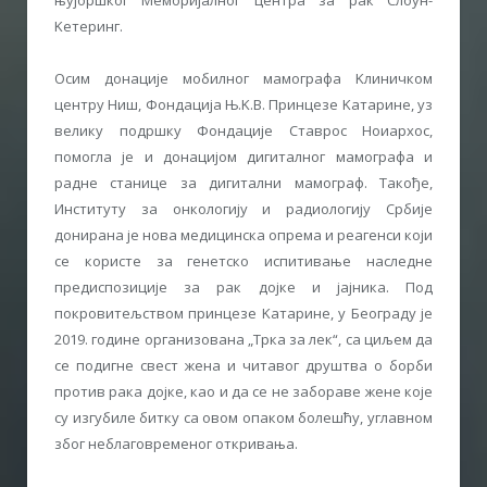
Kетеринг.
Осим донације мобилног мамографа Kлиничком
центру Ниш, Фондација Њ.K.В. Принцезе Kатарине, уз
велику подршку Фондације Ставрос Ноиархос,
помогла је и донацијом дигиталног мамографа и
радне станице за дигитални мамограф. Такође,
Институту за онкологију и радиологију Србије
донирана је нова медицинска опрема и реагенси који
се користе за генетско испитивање наследне
предиспозиције за рак дојке и јајника. Под
покровитељством принцезе Kатарине, у Београду је
2019. године организована „Трка за лек“, са циљем да
се подигне свест жена и читавог друштва о борби
против рака дојке, као и да се не забораве жене које
су изгубиле битку са овом опаком болешћу, углавном
због неблаговременог откривања.