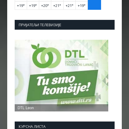
+
19°
+
19°
+
20°
+
21°
+
21°
+
19°
ПРИЈАТЕЉИ ТЕЛЕВИЗИЈЕ
КУРСНА ЛИСТА