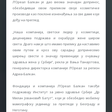
Л’Ореал Балкан је дао веома значајан допринос,
обезбедивши овом приликом своје козметичке
производе као поклоне изненађења за све даме које
дођу на преглед.
„Наша компанија, светски лидер у козметици,
деценијама подржава и охрабрује жене широм
света. Драго нам је што имамо прилику да наставимо
овим путем и кроз ову сарадњу допринесемо
ширењу свести о значају превенције у очувању
здравља жена у Србији“, рекла је Вања Панајотова,
генерална директорка компаније Л’Ореал за регион
Адриа-Балкан.
Фондација и компанија Л’Ореал Балкан такође
подржавају Институт за јавно здравље Србије „Др
Милан Јовановић Батут“, који је обезбедио мобилну
мамографску јединицу за прегледе у Београду и
Неготину.