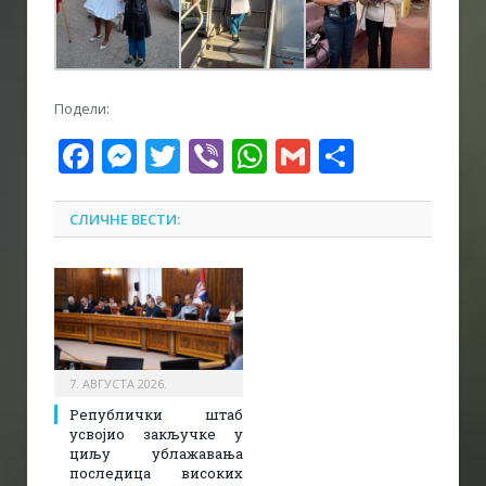
Подели:
Facebook
Messenger
Twitter
Viber
WhatsApp
Gmail
Share
СЛИЧНЕ ВЕСТИ:
7. АВГУСТА 2026.
Републички штаб
усвојио закључке у
циљу ублажавања
последица високих