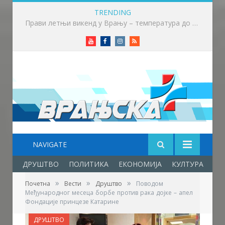
TRENDING
Почео семинар за судије и делегате Српске лиге „Исток“ у Крушевцу
Youtube
Facebook
Instagram
RSS
NAVIGATE
ДРУШТВО
ПОЛИТИКА
ЕКОНОМИЈА
КУЛТУРА
ОБ
»
»
»
Почетна
Вести
Друштво
Поводом
Међународног месеца борбе против рака дојке – апел
Фондације принцезе Катарине
ДРУШТВО