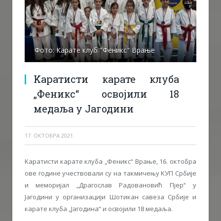
Фото: Карате клуб "Феникс" Врање
Kаратисти карате клуба
„Феникс“ освојили 18
медаља у Јагодини
17. ОКТОБРА 2021.
Kаратисти карате клуба „Феникс“ Врање, 16. октобра
ове године учествовали су на такмичењу KУП Србије
и меморијал „Драгослав Радовановић Пјер“ у
Јагодини у организацији Шотикан савеза Србије и
карате клуба „Јагодина“ и освојили 18 медаља.