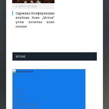
6. АВГУСТА 2026.
Одржана Конференција
клубова Зоне „Исток“
уочи почетка нове
сезоне
ВРЕМЕ
+
31
°
C
H:
+
32°
L:
+
19°
Vranje
Friday, 07 August
See 7-Day Forecast