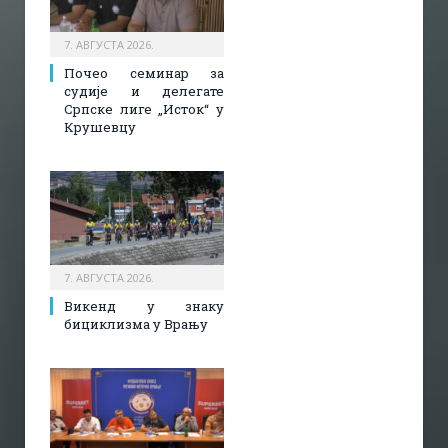
7. АВГУСТА 2026.
Почео семинар за
судије и делегате
Српске лиге „Исток“ у
Крушевцу
7. АВГУСТА 2026.
Викенд у знаку
бициклизма у Врању