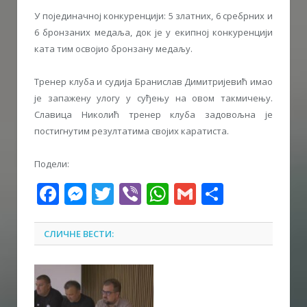
У појединачној конкуренцији: 5 златних, 6 сребрних и
6 бронзаних медаља, док је у екипној конкуренцији
ката тим освојио бронзану медаљу.
Тренер клуба и судија Бранислав Димитријевић имао
је запажену улогу у суђењу на овом такмичењу.
Славица Николић тренер клуба задовољна је
постигнутим резултатима својих каратиста.
Подели:
Facebook
Messenger
Twitter
Viber
WhatsApp
Gmail
Share
СЛИЧНЕ ВЕСТИ: