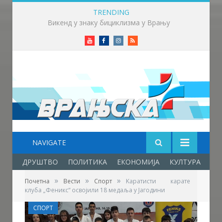
TRENDING
Викенд у знаку бициклизма у Врању
Youtube
Facebook
Instagram
RSS
NAVIGATE
ДРУШТВО
ПОЛИТИКА
ЕКОНОМИЈА
КУЛТУРА
ОБ
»
»
»
Почетна
Вести
Спорт
Kаратисти карате
клуба „Феникс“ освојили 18 медаља у Јагодини
СПОРТ