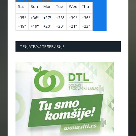
Sat
Sun
Mon
Tue
Wed
Thu
+
35°
+
36°
+
37°
+
38°
+
39°
+
36°
+
19°
+
19°
+
20°
+
20°
+
21°
+
22°
ПРИЈАТЕЉИ ТЕЛЕВИЗИЈЕ