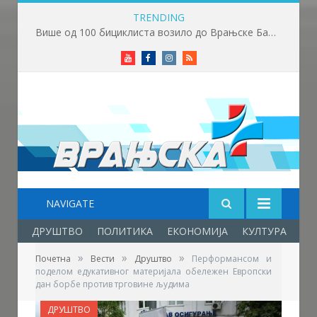
TRENDING
Српска православна црква и њени верници светкују Светог Пантелејмона
Youtube
Facebook
Instagram
RSS
NAVIGATE
ДРУШТВО
ПОЛИТИКА
ЕКОНОМИЈА
КУЛТУРА
ОБ
»
»
»
Почетна
Вести
Друштво
Перформансом и
поделом едукативног материјала обележен Европски
дан борбе против трговине људима
ДРУШТВО