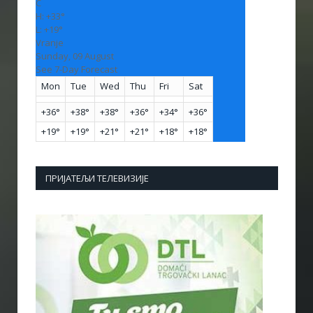
C
H:
+
33°
L:
+
19°
Vranje
Sunday, 09 August
See 7-Day Forecast
Mon
Tue
Wed
Thu
Fri
Sat
+
36°
+
38°
+
38°
+
36°
+
34°
+
36°
+
19°
+
19°
+
21°
+
21°
+
18°
+
18°
ПРИЈАТЕЉИ ТЕЛЕВИЗИЈЕ