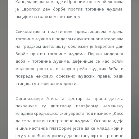
Канцеларијом за младе и Црвеним крстом обележила
је Европски дан борбе против трговине људима,
акцијом на градском шеталишту.
Сликовитим и практичним приказивањем модела
трговине људима и поделом едукативног материјала
на градском шеталишту обележен је Европски дан
борбе против трговине људима. Појава модерног
доба – трговина људима, дефинише се као облик
модерног ропства и злоупотреба људских бића и
повреда њихових основних људских права, ради
стицања материјалне користи.
Организације Атина и Центар за права детета
покренуле су дигиталну платформу намењену
младима средњошколског узраста под називом „Како
да се заштитиш од трговине људима“. Основна идеја
и циљ настанка платформе јесте да се млади, који и
јесу у повећаном ризику да постану жртве трговине