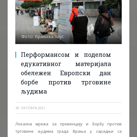
Фото: Врањска плус
Перформансом и поделом
едукативног материјала
обележен Европски дан
борбе против трговине
људима
18. ОКТОБРА 2021.
Локална мрежа за превенцију и борбу против
трговине људима града Врања у сарадњи са