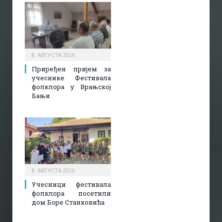
8. АВГУСТА 2026.
Приређен пријем за
учеснике Фестивала
фолклора у Врањској
Бањи
8. АВГУСТА 2026.
Учесници фестивала
фолклора посетили
дом Боре Станковића