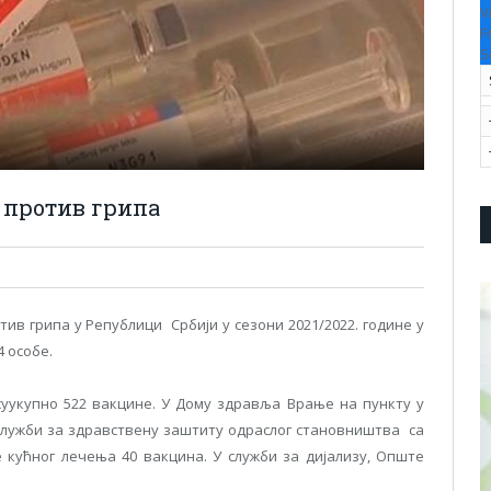
V
F
S
 против грипа
ив грипа у Републици Србији у сезони 2021/2022. године у
 особе.
суукупно 522 вакцине. У Дому здравља Врање на пункту у
 Служби за здравствену заштиту одраслог становништва са
 кућног лечења 40 вакцина. У служби за дијализу, Опште