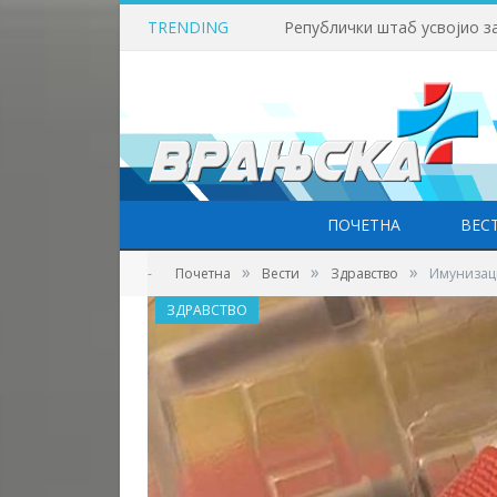
TRENDING
Викенд у знаку бициклизма
ПОЧЕТНА
ВЕС
»
»
»
-
Почетна
Вести
Здравство
Имунизаци
ЗДРАВСТВО