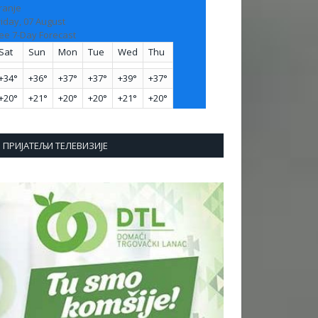
ranje
riday, 07 August
ee 7-Day Forecast
Sat
Sun
Mon
Tue
Wed
Thu
+
34°
+
36°
+
37°
+
37°
+
39°
+
37°
+
20°
+
21°
+
20°
+
20°
+
21°
+
20°
ПРИЈАТЕЉИ ТЕЛЕВИЗИЈЕ