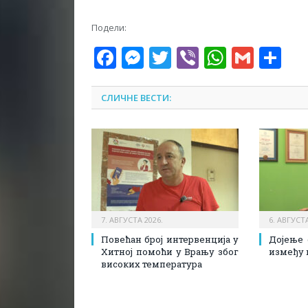
Подели:
Facebook
Messenger
Twitter
Viber
WhatsA
Gmai
Sh
СЛИЧНЕ ВЕСТИ:
7. АВГУСТА 2026.
6. АВГУСТА
Повећан број интервенција у
Дојење 
Хитној помоћи у Врању због
између 
високих температура