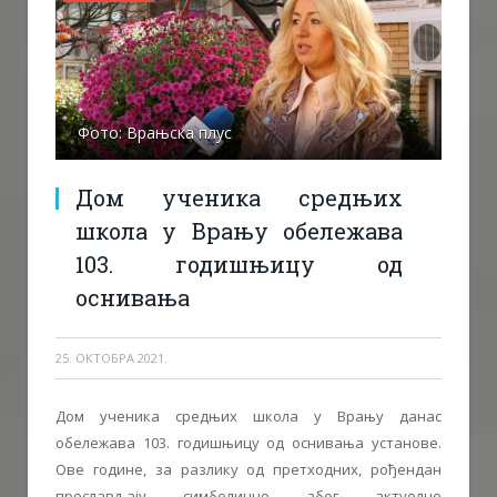
Фото: Врањска плус
Дом ученика средњих
школа у Врању обележава
103. годишњицу од
оснивања
25. ОКТОБРА 2021.
Дом ученика средњих школа у Врању данас
обележава 103. годишњицу од оснивања установе.
Ове године, за разлику од претходних, рођендан
прослављају симболично због актуелне