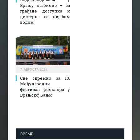
Врању стабилно – за
грађане доступна и
цистерна са пијаћом
водом
7. АВГУСТА 2026.
Све спремно за 10.
Међународни
фестивал фолклора у
Врањској Бањи
ВРЕМЕ