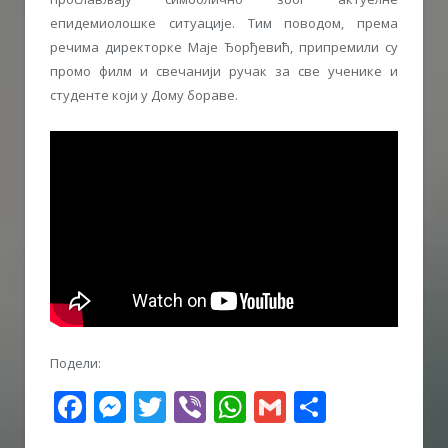
епидемиолошке ситуације. Тим поводом, према
речима директорке Маје Ђорђевић, припремили су
промо филм и свечанији ручак за све ученике и
студенте који у Дому бораве.
Подели:
Facebook
Messenger
Twitter
Viber
WhatsApp
Gmail
Share