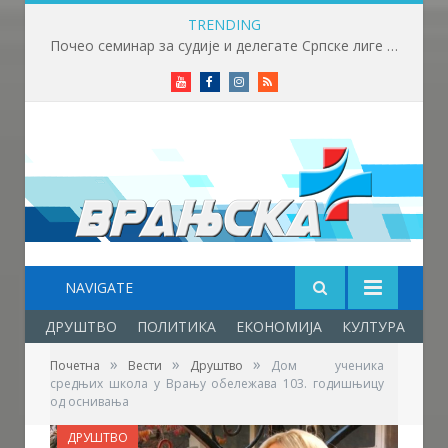
TRENDING
Почео семинар за судије и делегате Српске лиге „Исток“ у Крушевцу
Youtube
Facebook
Instagram
RSS
NAVIGATE
ДРУШТВО
ПОЛИТИКА
ЕКОНОМИЈА
КУЛТУРА
ОБ
»
»
»
Почетна
Вести
Друштво
Дом ученика
средњих школа у Врању обележава 103. годишњицу
од оснивања
ДРУШТВО