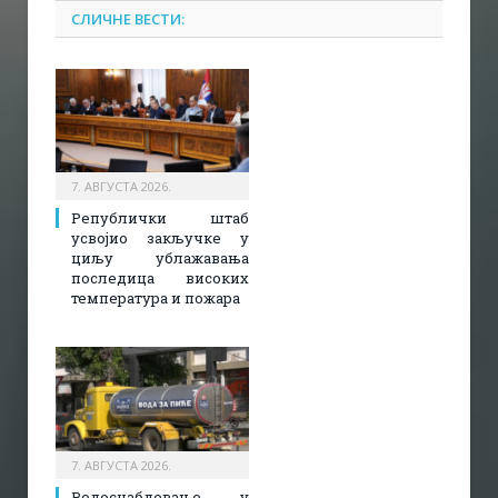
СЛИЧНЕ ВЕСТИ:
7. АВГУСТА 2026.
Републички штаб
усвојио закључке у
циљу ублажавања
последица високих
температура и пожара​
7. АВГУСТА 2026.
Водоснабдевање у