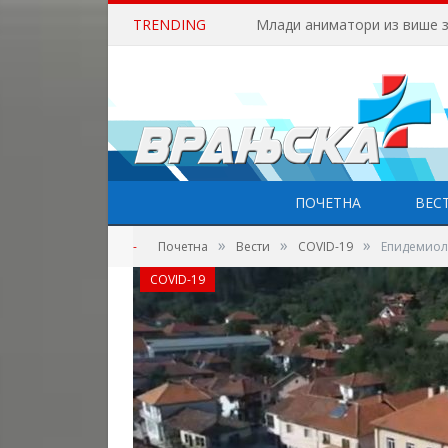
TRENDING
ПОЧЕТНА
ВЕС
»
»
»
-
Почетна
Вести
COVID-19
Епидемиол
COVID-19