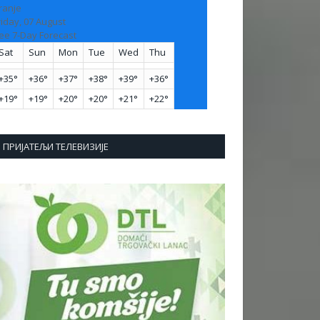
ranje
riday, 07 August
ee 7-Day Forecast
Sat
Sun
Mon
Tue
Wed
Thu
+
35°
+
36°
+
37°
+
38°
+
39°
+
36°
+
19°
+
19°
+
20°
+
20°
+
21°
+
22°
ПРИЈАТЕЉИ ТЕЛЕВИЗИЈЕ