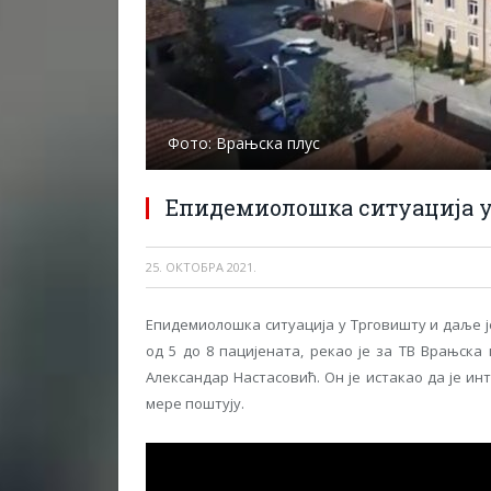
Фото: Врањска плус
Епидемиолошка ситуација у
25. ОКТОБРА 2021.
Епидемиолошка ситуација у Трговишту и даље 
од 5 до 8 пацијената, рекао је за ТВ Врањск
Александар Настасовић. Он је истакао да је и
мере поштују.