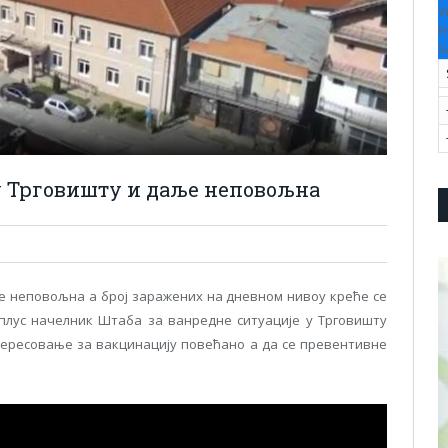
V
F
S
 Трговишту и даље неповољна
је неповољна а број заражених на дневном нивоу креће се
a плус начелник Штаба за ванредне ситуације у Трговишту
нтересовање за вакцинацију повећано а да се превентивне