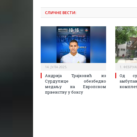
СЛИЧНЕ ВЕСТИ:
14. ЈУЛА 2025.
1. ФЕБРУА
Андрија Трајковић из
Од су
Сурдулице обезбедио
амбу
медаљу на Европском
комплет
првенству у боксу