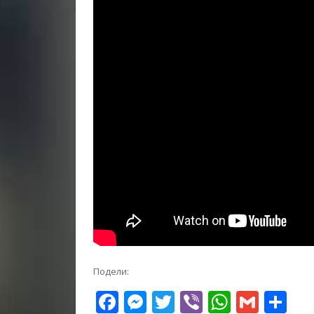
Подели:
Facebook
Messenger
Twitter
Viber
WhatsA
Gmai
Sh