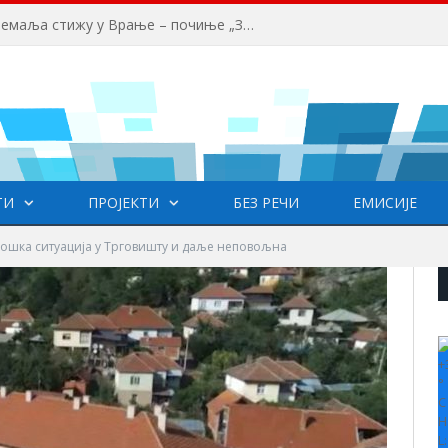
Млади аниматори из више земаља стижу у Врање – почиње „Златни пуж“
ТИ
ПРОЈЕКТИ
БЕЗ РЕЧИ
ЕМИСИЈЕ
ошка ситуација у Трговишту и даље неповољна
+
°
C
H
L