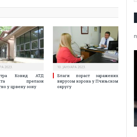
П
РА 2023.
10. ЈАНУАРА 2023.
тра Ковид АТД
Благи пораст заражених
ланта прелази
вирусом корона у Пчињском
но у црвену зону
округу