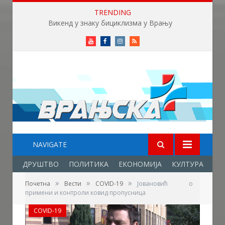
TRENDING
Викенд у знаку бициклизма у Врању
Youtube
Facebook
Instagram
RSS
NAVIGATE
ДРУШТВО
ПОЛИТИКА
ЕКОНОМИЈА
КУЛТУРА
ОБ
»
»
»
Почетна
Вести
COVID-19
Јовановић о
примени и контроли ковид пропусница
COVID-19