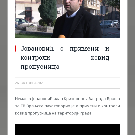
Јовановић о примени и
контроли ковид
пропусница
26. ОКТОБРА 2021.
Немања Јовановић члан Кризног штаба града Врања
за ТВ Врањска плус говорио је о примени и контроли
ковид пропусница на територији града.