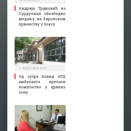
Андрија Трајковић из
Сурдулице обезбедио
медаљу на Европском
првенству у боксу
1. ФЕБРУАРА 2023.
Од сутра Ковид АТД
амбуланта прелази
комплетно у црвену
зону