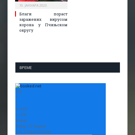
10. ЈАНУАРА 2023.
Благи пораст
заражених вирусом
корона у Пчињском
округу
ВРЕМЕ
+
33
°
C
H:
+
33°
L:
+
19°
Vranje
Friday, 07 August
See 7-Day Forecast