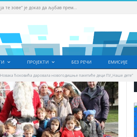
Вучић: Спортски камп „Србија те зове“ је доказ да љубав према нашој земљи нема границе
ТИ
ПРОЈЕКТИ
БЕЗ РЕЧИ
ЕМИСИЈЕ
Новака Ђоковића даровала новогодишње пакетиће деци ПУ,,Наше дете”
+
°
C
H
L