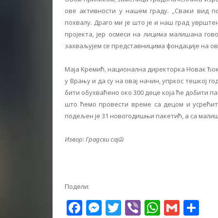
ове активности у нашем граду. ,,Сваки вид п
похвалу. Драго ми је што је и наш град увршт
пројекта, јер осмеси на лицима малишана гов
захваљујем се представницима фондације на овој
Маја Kремић, национална директорка Новак Ђоко
у Врању и да су на овај начин, упркос тешкој го
бити обухваћено око 300 деце која ће добити пак
што ћемо провести време са децом и усрећити
подељен је 31 новогодишњи пакетић, а са мали
Извор: Градски сајт
Подели:
Facebook
Messenger
Twitter
Viber
WhatsA
Gmai
Sh