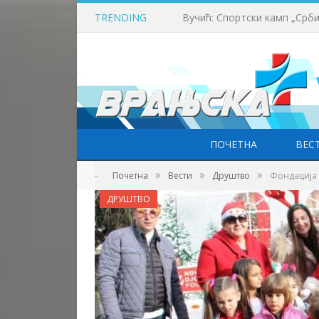
TRENDING
ПОЧЕТНА
ВЕС
»
»
»
-
Почетна
Вести
Друштво
Фондација 
ДРУШТВО