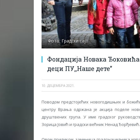
Фото: Градски сајт
Фондација Новака Ђоковића
деци ПУ,,Наше дете”
10. ДЕЦЕМБРА 2021.
Поводом предстојећих новогодишњих и божићн
центру Врања одржана је акција поделе нов
друштвених група. У име градског руководст
Зорица Јовић и градски већник Ненад Ђорђевић.
Овом приликом, заменица градоначелника изра