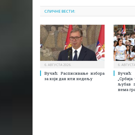
СЛИЧНЕ ВЕСТИ:
6. АВГУСТА 2026.
6. АВГУСТА
Вучић: Расписивање избора
Вучић
за који дан или недељу
„Србија
љубав 
нема гр