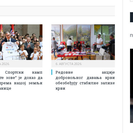
П
 2026.
6. АВГУСТА 2026.
: Спортски камп
Редовне акције
 те зове“ је доказ да
добровољног давања крви
према нашој земљи
обезбеђују стабилне залихе
анице
крви