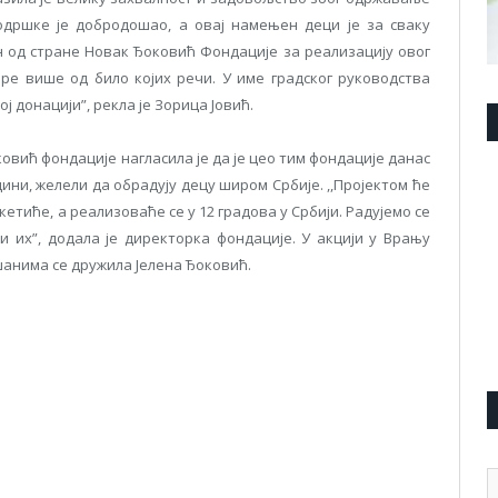
одршке је добродошао, а овај намењен деци је за сваку
ен од стране Новак Ђоковић Фондације за реализацију овог
оре више од било којих речи. У име градског руководства
 донацији”, рекла је Зорица Јовић.
вић фондације нагласила је да је цео тим фондације данас
дини, желели да обрадују децу широм Србије. ,,Пројектом ће
етиће, а реализоваће се у 12 градова у Србији. Радујемо се
 их”, додала је директорка фондације. У акцији у Врању
шанима се дружила Јелена Ђоковић.
pp
l
are
А