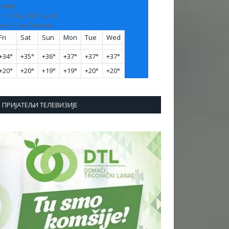
ranje
hursday, 06 August
ee 7-Day Forecast
Fri
Sat
Sun
Mon
Tue
Wed
+
34°
+
35°
+
36°
+
37°
+
37°
+
37°
+
20°
+
20°
+
19°
+
19°
+
20°
+
20°
ПРИЈАТЕЉИ ТЕЛЕВИЗИЈЕ