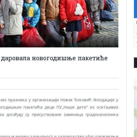
V
T
S
 даровала новогодишње пакетиће
их празника у организацији Новак Ђоковић Фондације у
огодишњих пакетића деци ПУ,,Наше дете” из осетљивих
ва догађају су присуствовали заменица градоначелника
зила је велику захвалност и задовољство због одржавање