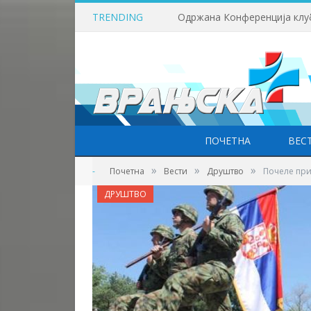
TRENDING
ПОЧЕТНА
ВЕС
»
»
»
-
Почетна
Вести
Друштво
Почеле при
ДРУШТВО