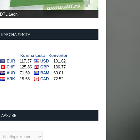
DTL Leon
КУРСНА ЛИСТА
АРХИВЕ
рхиве