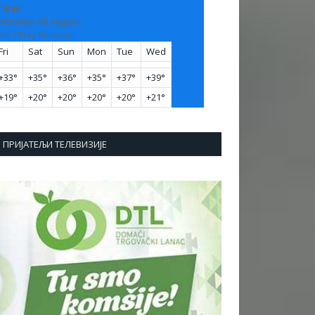
ranje
hursday, 06 August
ee 7-Day Forecast
Fri
Sat
Sun
Mon
Tue
Wed
+
33°
+
35°
+
36°
+
35°
+
37°
+
39°
+
19°
+
20°
+
20°
+
20°
+
20°
+
21°
ПРИЈАТЕЉИ ТЕЛЕВИЗИЈЕ