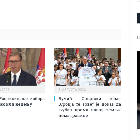
pp
l
are
П
 2026.
6. АВГУСТА 2026.
Расписивање избора
Вучић: Спортски камп
 дан или недељу
„Србија те зове“ је доказ да
љубав према нашој земљи
нема границе