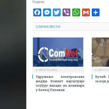
Подели:
Facebook
Messenger
Twitter
Viber
WhatsA
Gmai
Sh
СЛИЧНЕ ВЕСТИ:
6. АВГУСТА 2026.
6. АВГУСТА
Удружење електронских
Вучић: 
медија Комнет најоштрије
за који
осуђује нападе на новинаре
у Бачкој Паланци