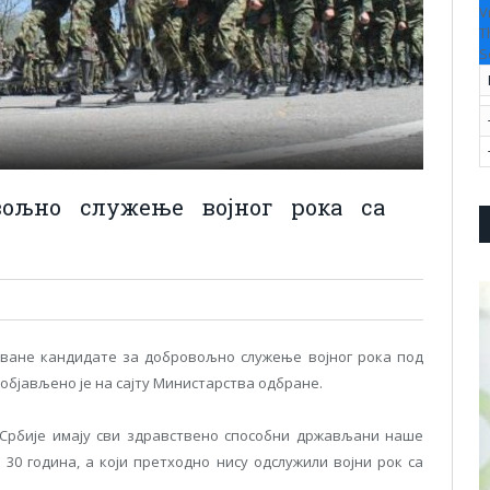
V
T
S
вољно служење војног рока са
ване кандидате за добровољно служење војног рока под
, објављено је на сајту Министарства одбране.
 Србије имају сви здравствено способни држављани наше
 30 година, a који претходно нису одслужили војни рок са