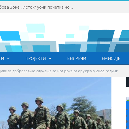
Одржана Конференција клубова Зоне „Исток“ уочи почетка нове сезоне
ТИ
ПРОЈЕКТИ
БЕЗ РЕЧИ
ЕМИСИЈЕ
јаве за добровољно служење војног рока са оружјем у 2022. години
+
°
C
H
L