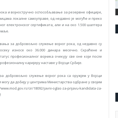
ока и војностручно оспособљавање за резервне официре,
ницама локалне самоуправе, од недавно је могуће и преко
ог електронског сертификата, али и на око 1.500 шалтера
емље.
ања за добровољно служење војног рока, од недавно су
осеку износе око 36.000 динара месечно. Скраћене и
атус професионалног војника очекују све оне који после
професионалну каријеру наставе у Војсци Србије.
а добровољно служење војног рока са оружјем у Војсци
и могу да добију у центрима Министарства одбране у својим
od.gov.rs/cir/18092/javni-oglas-za-prijavu-kandidata-za-
2
А