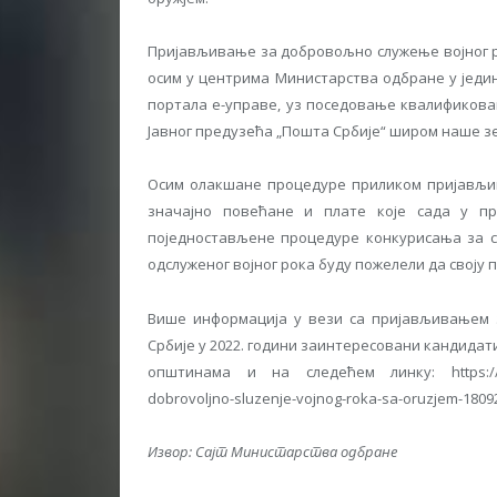
Пријављивање за добровољно служење војног р
осим у центрима Министарства одбране у једи
портала е-управе, уз поседовање квалификован
Јавног предузећа „Пошта Србије“ широм наше з
Осим олакшане процедуре приликом пријављив
значајно повећане и плате које сада у пр
поједностављене процедуре конкурисања за ст
одслуженог војног рока буду пожелели да своју 
Више информација у вези са пријављивањем з
Србије у 2022. години заинтересовани кандидат
општинама и на следећем линку: https://www.m
dobrovoljno-sluzenje-vojnog-roka-sa-oruzjem-1809
Извор: Сајт Министарства одбране