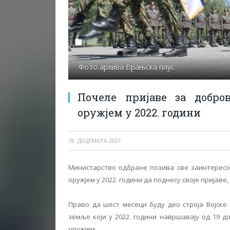
Фото архива Врањска плус
Почеле пријаве за добро
оружјем у 2022. години
18. ДЕЦЕМБРА 2021.
Министарство одбране позива све заинтересо
оружјем у 2022. години да поднесу своје пријаве
Право да шест месеци буду део строја Војске
земље који у 2022. години навршавају од 19 до
оружјем.