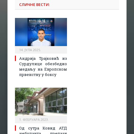
СЛИЧНЕ ВЕСТИ:
14. ЈУЛА 2025.
Андрија Трајковић из
Сурдулице обезбедио
медаљу на Европском
првенству у боксу
1. ФЕБРУАРА 2023.
Од сутра Ковид АТД
амбуланта прелази