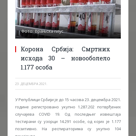
Фото: Врањска плус
Корона Србија: Смртних
исхода 30 – новооболело
1.177 особа
23. ДЕЦЕМБРА 2021.
У Републици Србији је до 15 часова 23. децембра 2021.
године регистровано укупно 1.287.202 потврђених
случајева COVID 19. Од последњег извештаја
тестирани су узорци 14.291 особе, од којих је 1.177
позитивно. На респираторима су укупно 104