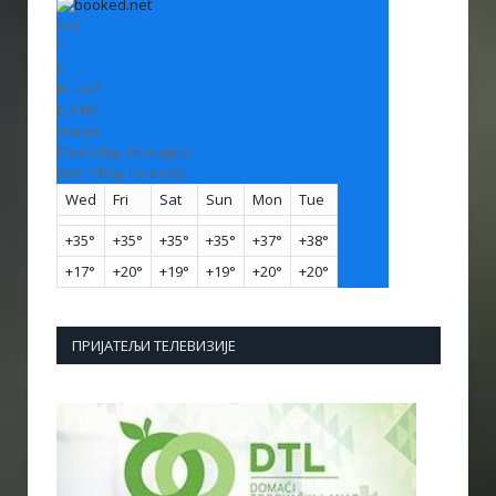
+
33
°
C
H:
+
34°
L:
+
18°
Vranje
Thursday, 06 August
See 7-Day Forecast
Wed
Fri
Sat
Sun
Mon
Tue
+
35°
+
35°
+
35°
+
35°
+
37°
+
38°
+
17°
+
20°
+
19°
+
19°
+
20°
+
20°
ПРИЈАТЕЉИ ТЕЛЕВИЗИЈЕ