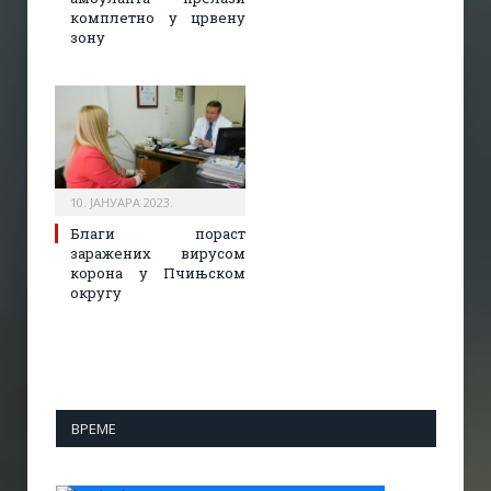
комплетно у црвену
зону
10. ЈАНУАРА 2023.
Благи пораст
заражених вирусом
корона у Пчињском
округу
ВРЕМЕ