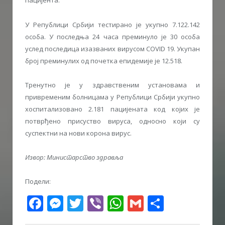
пацијента.
У Републици Србији тестирано је укупно 7.122.142
особa. У последња 24 часа преминуло је 30 особа
услед последица изазваних вирусом COVID 19. Укупан
број преминулих од почетка епидемије је 12.518.
Тренутно је у здравственим установама и
привременим болницама у Републици Србији укупно
хоспитализовано 2.181 пацијенaта код којих је
потврђено присуство вируса, односно који су
суспектни на нови корона вирус.
Извор: Министарство здравља
Подели:
Facebook
Messenger
Twitter
Viber
WhatsApp
Gmail
Share