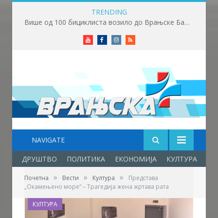
TRENDING
Више од 100 бициклиста возило до Врањске Бање
Youtube
Facebook
Instagram
RSS
NAVIGATE
ДРУШТВО
ПОЛИТИКА
ЕКОНОМИЈА
КУЛТУРА
ОБ
»
»
»
Почетна
Вести
Култура
Представа
„Окамењено море“ – Трагедија жена жртава рата
КУЛТУРА