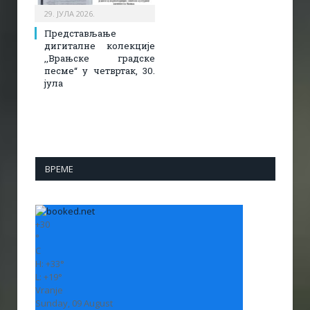
29. ЈУЛА 2026.
Представљање
дигиталне колекције
,,Врањске градске
песме“ у четвртак, 30.
јула
ВРЕМЕ
+
30
°
C
H:
+
33°
L:
+
19°
Vranje
Sunday, 09 August