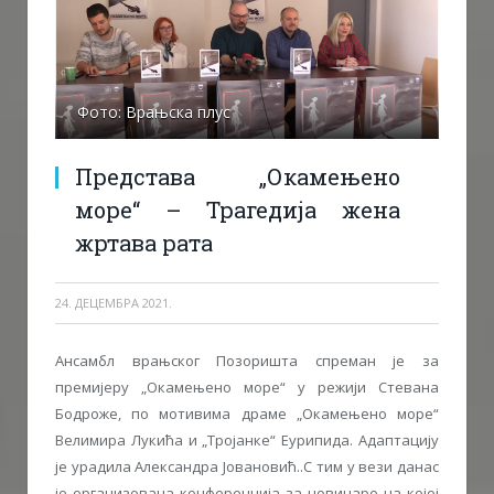
Фото: Врањска плус
Представа „Окамењено
море“ – Трагедија жена
жртава рата
24. ДЕЦЕМБРА 2021.
Ансамбл врањског Позоришта спреман је за
премијеру „Окамењено море“ у режији Стевана
Бодроже, по мотивима драме „Окамењено море“
Велимира Лукића и „Тројанке“ Еурипида. Адаптацију
је урадила Александра Јовановић..С тим у вези данас
је организована конференција за новинаре на којој