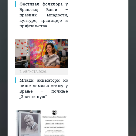
Фестивал фолклора у
Врањској Бањи –
празник младости,
културе, традиције и
пријатељства
7. АВГУСТА 2026.
Млади аниматори из
више земаља стижу у
Врање – почиње
„Златни пуж“