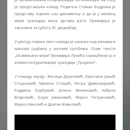
је представљен комад. Редитељ Стеван Бодрожа је
представу оценио као динамичну и да је у великој
мери трагедија жена жртава рата. Премијера је
заказана за суботу 25. децембар.
У центру пажње овог комада је насиље над женама и
њихова судбина у ратним сукобима. Осим текста
„Окамењено море“ Велимира Лукића коришћени су и
елементи Еурипидове трагедије „Тројанке“.
У комаду играју: Жетица Дејановић, Кристина Јањић
Стојановић, Милена Стошић, Петра Димитријевић,
Радмила Ђорђевић, Јелена Филиповић, Анђела
Влајковић, Бојан Јовановић, Марко Петричевић,
Марко Николић и Драган Живковић.