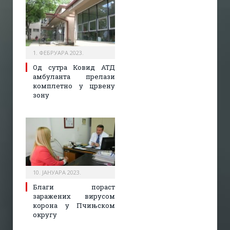
1. ФЕБРУАРА 2023.
Од сутра Ковид АТД
амбуланта прелази
комплетно у црвену
зону
10. ЈАНУАРА 2023.
Благи пораст
заражених вирусом
корона у Пчињском
округу