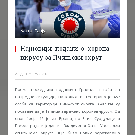
Фото: Танјуг
Најновији подаци о корона
вирусу за Пчињски округ
29. ДЕЦЕМБРА 2021.
Према последњим подацима Градског штаба за
ванредне ситуације, на ковид 19 тестирано је 457
особа са територије Пчињског округа. Анализе су
показале да је 19 лица заражено коронавирусом. Од
овог броја 12 је из Врања, по 3 из Сурдулице и
Босилеграда и један из Владичиног Хана. У осталим
општинама округа није било нових заражавања