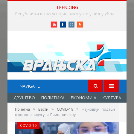
TRENDING
Викенд у знаку бициклизма у Врању
Youtube
Facebook
Instagram
RSS
NAVIGATE
ДРУШТВО
ПОЛИТИКА
ЕКОНОМИЈА
КУЛТУРА
ОБ
»
»
»
Почетна
Вести
COVID-19
Најновији подаци
о корона вирусу за Пчињски округ
COVID-19