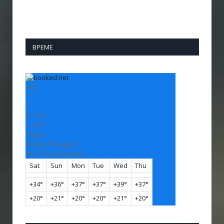
ВРЕМЕ
+
33
°
C
H:
+
33°
L:
+
19°
Vranje
Friday, 07 August
See 7-Day Forecast
Sat
Sun
Mon
Tue
Wed
Thu
+
34°
+
36°
+
37°
+
37°
+
39°
+
37°
+
20°
+
21°
+
20°
+
20°
+
21°
+
20°