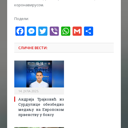
коронавирусом.
Подели:
Facebook
Messenger
Twitter
Viber
WhatsApp
Gmail
Share
СЛИЧНЕ ВЕСТИ:
14. ЈУЛА 2025.
Андрија Трајковић из
Сурдулице обезбедио
медаљу на Европском
првенству у боксу