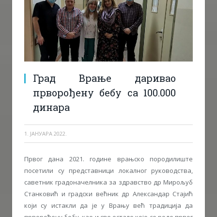
Град Врање даривао
прворођену бебу са 100.000
динара
1. ЈАНУАРА 2022.
Првог дана 2021. године врањско породилиште
посетили су представници локалног руководства,
саветник градоначелника за здравство др Мирољуб
Станковић и градски већник др Александар Стајић
који су истакли да је у Врању већ традиција да
прворођену бебу, као и све остале које се роде првог