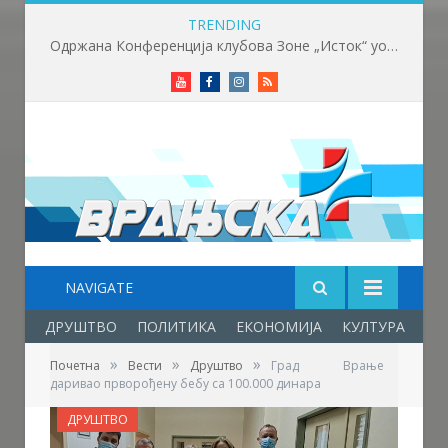
TRENDING
Одржана Конференција клубова Зоне „Исток“ уочи почетка нове сезоне
Youtube
Facebook
Instagram
RSS
NAVIGATE
ДРУШТВО
ПОЛИТИКА
ЕКОНОМИЈА
КУЛТУРА
ОБ
»
»
»
Почетна
Вести
Друштво
Град Врање
даривао прворођену бебу са 100.000 динара
ДРУШТВО