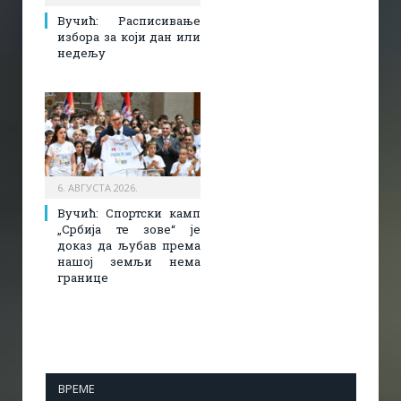
Вучић: Расписивање
избора за који дан или
недељу
6. АВГУСТА 2026.
Вучић: Спортски камп
„Србија те зове“ је
доказ да љубав према
нашој земљи нема
границе
ВРЕМЕ