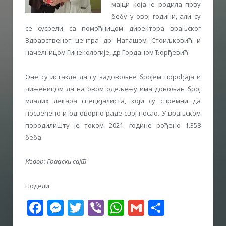
мајци која је родила прву
бебу у овој години, али су
се сусрели са помоћницом директора врањског
Здравственог центра др Наташом Стоиљковић и
начелницом Гинекологије, др Горданом Ђорђевић.
Оне су истакле да су задовољне бројем порођаја и
чињеницом да на овом одељењу има довољан број
младих лекара специјалиста, који су спремни да
посвећено и одговорно раде свој посао. У врањском
породилишту је током 2021. године рођено 1.358
беба.
Извор: Градски сајт
Подели:
Facebook
Messenger
Twitter
Viber
WhatsApp
Gmail
Share