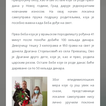
дана у Новој години, Град дарује једнократним
новчаним износом. На овај начин локална
самоуправа пружа подршку родитељима, која је
посебно важна када беба дође на свет.
Прва беба која је у врањском породилишту рођена 41
минут после поноћи добиће 100 хиљада динара.
Девојчицу тешку 3 килограма и 950 грама на свет је
донела Драгана Стојиљковић из села Превалац. Ово
је Драгани друго дете, које је, као и прво, родила
царским резом. Остале бебе које се роде данас биће
дариване са по 50 хиљада динара.
Због епидемиолошких
мера које су још увек на
снази, представници
локалне самоуправе нису
лично уручили поклоне