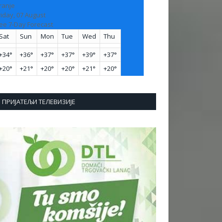
ranje
riday, 07 August
ee 7-Day Forecast
Sat
Sun
Mon
Tue
Wed
Thu
+
34°
+
36°
+
37°
+
37°
+
39°
+
37°
+
20°
+
21°
+
20°
+
20°
+
21°
+
20°
ПРИЈАТЕЉИ ТЕЛЕВИЗИЈЕ