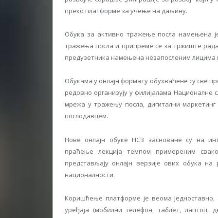
преко платформе за учење на даљину.
Обука за активно тражење посла намењена је
тражења посла и припреме се за тржиште рада 
предузетника намењена незапосленим лицима ко
Обукама у онлајн формату обухваћене су све пр
редовно организују у филијалама Националне с
мрежа у тражењу посла, дигитални маркетинг
послодавцем.
Нове онлајн обуке НСЗ засноване су на ин
праћење лекција темпом примереним свако
представљају онлајн верзије ових обука на
националности.
Коришћење платформе је веома једноставно, 
уређаја (мобилни телефон, таблет, лаптоп, 