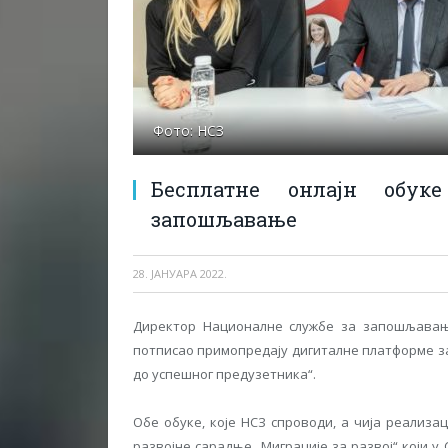
Фото: НСЗ
Бесплатне онлајн обук
запошљавање
28. ЈАНУАРА 2022.
Директор Националне службе за запошљавањ
потписао примопредају дигиталне платформе за
до успешног предузетника“.
Обе обуке, које НСЗ спроводи, а чија реализа
развојне сарадње „Миграције за развој“ који у