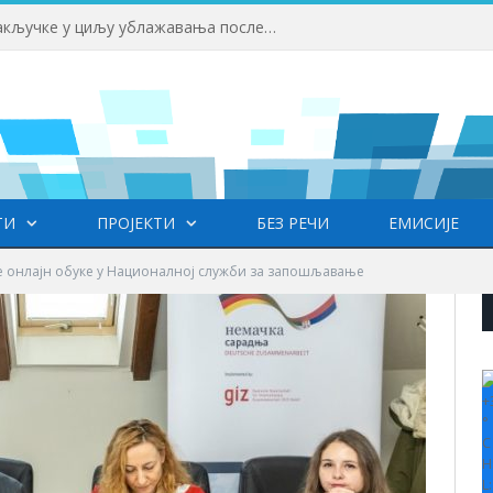
Републички штаб усвојио закључке у циљу ублажавања последица високих температура и пожара​
ТИ
ПРОЈЕКТИ
БЕЗ РЕЧИ
ЕМИСИЈЕ
е онлајн обуке у Националној служби за запошљавање
+
°
C
H
L