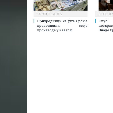
13. ОКТОБРА 2025.
23. СЕПТЕ
Привредници са југа Србије
Клуб
представили своје
поздрав
производе у Кавали
Владе С