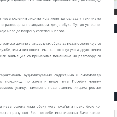
 незапосленим лицима која желе да овладају техникама
и разговор са послодавцем, док је обука Пут до успешног
ја желе да покрену сопствени посао.
ограмске целине стандардних обука за незапослене које се
лужбе, али и низ нових тема као што су: улога друштвених
 или анимације са примерима понашања на разговору са
терактивним аудиовизуелним садржајима и омогућавају
м појединцу, по жељи и више пута. Посебну новину
 ромском језику, намењене незапосленим лицима ромске
а незапослена лица обуку могу похађати преко било ког
А
десктоп рачунар), без потребе инсталирања било каквог