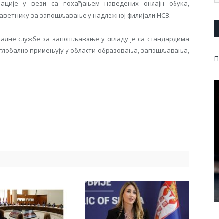
мације у вези са похађањем наведених онлајн обука,
саветнику за запошљавање у надлежној филијали НСЗ.
налне службе за запошљавање у складу је са стандардима
е глобално примењују у области образовања, запошљавања,
П
pp
l
are