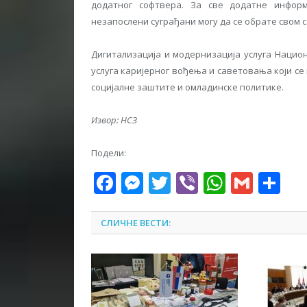
додатног софтвера. За све додатне инфор
незапослени суграђани могу да се обрате свом 
Дигитализација и модернизација услуга Нацио
услуга каријерног вођења и саветовања који с
социјалне заштите и омладинске политике.
Извор: НСЗ
Подели:
Facebook
Messenger
Twitter
Viber
WhatsA
Gmai
Sh
СЛИЧНЕ ВЕСТИ: