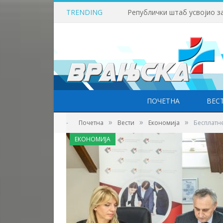
TRENDING
ПОЧЕТНА
ВЕС
»
»
»
-
Почетна
Вести
Економија
Бесплатн
ЕКОНОМИЈА