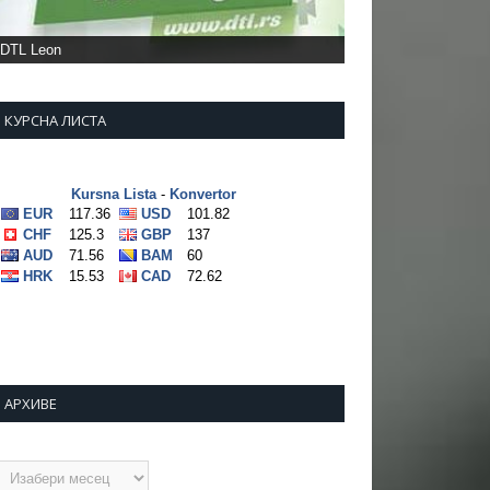
DTL Leon
КУРСНА ЛИСТА
АРХИВЕ
рхиве