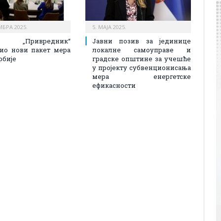
МБРА 2025.
5. МАЈА 2025.
 „Привредник“
Јавни позив за јединице
ио нови пакет мера
локалне самоуправе и
рбије
градске општине за учешће
у пројекту субвенционисања
мера енергетске
ефикасности