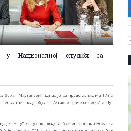
V
F
S
е у Националној служби за
е Зоран Мартиновић данас је са представницима ГИЗ-а
 бесплатне онлајн обуке – „Активно тражење посла“ и „Пут
ција је омогућена уз подршку глобалног програма Немачке
 Србији спроводи ГИЗ, сви заинтересовани могу да похађају