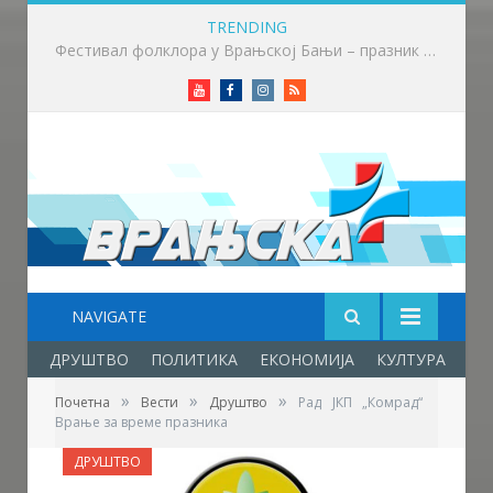
TRENDING
Приређен пријем за учеснике Фестивала фолклора у Врањској Бањи
Youtube
Facebook
Instagram
RSS
NAVIGATE
ДРУШТВО
ПОЛИТИКА
ЕКОНОМИЈА
КУЛТУРА
ОБ
»
»
»
Почетна
Вести
Друштво
Рад ЈКП „Комрад“
Врање за време празника
ДРУШТВО