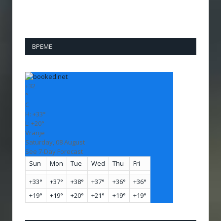
ВРЕМЕ
+
32
°
C
H:
+
33°
L:
+
20°
Vranje
Saturday, 08 August
See 7-Day Forecast
Sun
Mon
Tue
Wed
Thu
Fri
+
33°
+
37°
+
38°
+
37°
+
36°
+
36°
+
19°
+
19°
+
20°
+
21°
+
19°
+
19°