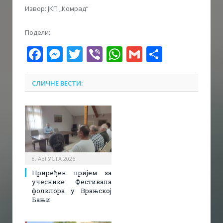
Извор: ЈКП „Комрад“
Подели:
Facebook
Messenger
Twitter
Viber
WhatsApp
Gmail
Share
СЛИЧНЕ ВЕСТИ:
8. АВГУСТА 2026.
Приређен пријем за
учеснике Фестивала
фолклора у Врањској
Бањи