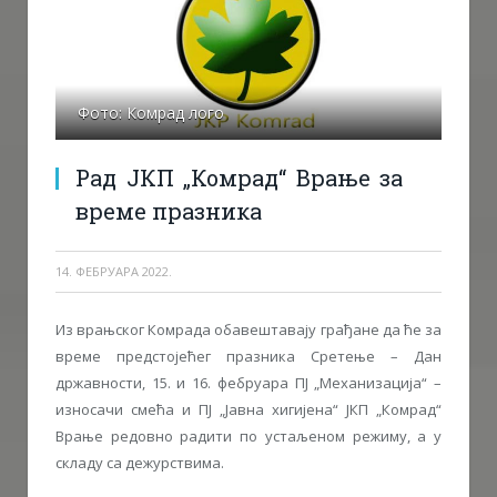
Фото: Комрад лого
Рад ЈКП „Комрад“ Врање за
време празника
14. ФЕБРУАРА 2022.
Из врањског Комрада обавештавају грађане да ће за
време предстојећег празника Сретење – Дан
државности, 15. и 16. фебруара ПЈ „Механизација“ –
износачи смећа и ПЈ „Јавна хигијена“ ЈКП „Комрад“
Врање редовно радити по устаљеном режиму, а у
складу са дежурствима.