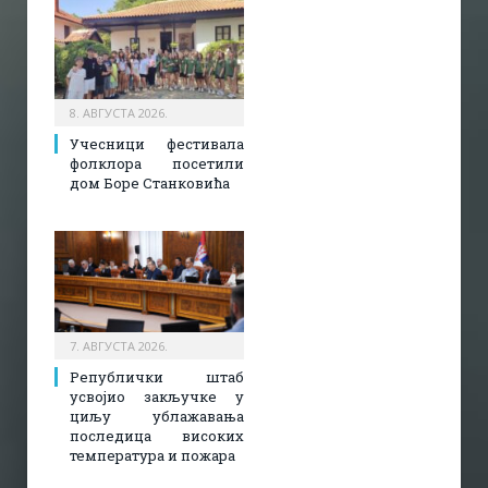
8. АВГУСТА 2026.
Учесници фестивала
фолклора посетили
дом Боре Станковића
7. АВГУСТА 2026.
Републички штаб
усвојио закључке у
циљу ублажавања
последица високих
температура и пожара​