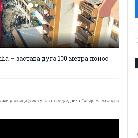
V
S
S
а – застава дуга 100 метра понос
осили радници Јумка у част председника Србије Александра