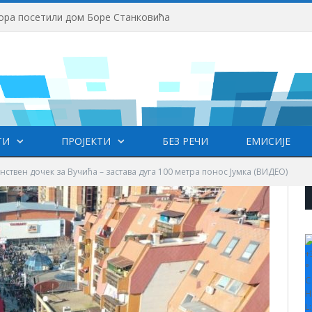
ора посетили дом Боре Станковића
ТИ
ПРОЈЕКТИ
БЕЗ РЕЧИ
ЕМИСИЈЕ
ствен дочек за Вучића – застава дуга 100 метра понос Јумка (ВИДЕО)
+
°
C
H
L