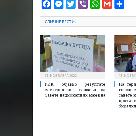
Facebook
Messenger
Twitter
Viber
WhatsA
Gmai
Sh
СЛИЧНЕ ВЕСТИ:
13. НОВЕМБРА 2022.
13. НОВЕМ
РИK објавио резултате
На тери
електронског гласања за
гласа
Савете националних мањина
савете 
протич
бирачки