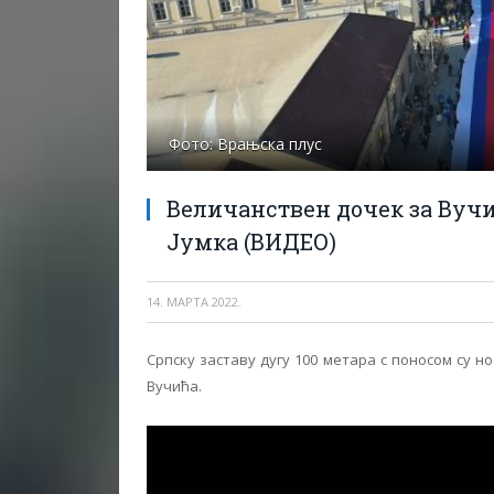
Фото: Врањска плус
Величанствен дочек за Вучић
Јумка (ВИДЕО)
14. МАРТА 2022.
Српску заставу дугу 100 метара с поносом су н
Вучића.