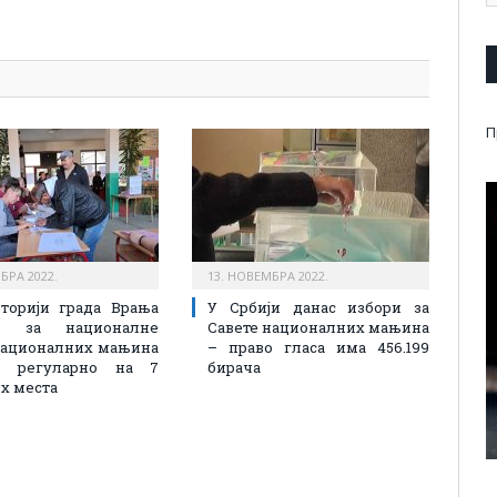
pp
l
are
П
БРА 2022.
13. НОВЕМБРА 2022.
торији града Врања
У Србији данас избори за
ње за националне
Савете националних мањина
националних мањина
– право гласа има 456.199
е регуларно на 7
бирача
х места