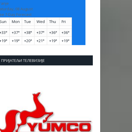
ranje
aturday, 08 August
ee 7-Day Forecast
Sun
Mon
Tue
Wed
Thu
Fri
+
33°
+
37°
+
38°
+
37°
+
36°
+
36°
+
19°
+
19°
+
20°
+
21°
+
19°
+
19°
ПРИЈАТЕЉИ ТЕЛЕВИЗИЈЕ