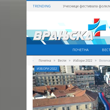
TRENDING
Учесници фестивала фолкл
ПОЧЕТНА
ВЕС
»
»
»
-
Почетна
Вести
Избори 2022
Величан
ИЗБОРИ 2022