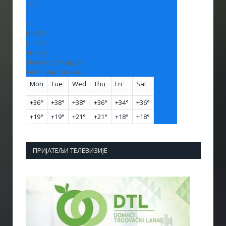
+
32
°
C
H:
+
33°
L:
+
19°
Vranje
Sunday, 09 August
See 7-Day Forecast
Mon
Tue
Wed
Thu
Fri
Sat
+
36°
+
38°
+
38°
+
36°
+
34°
+
36°
+
19°
+
19°
+
21°
+
21°
+
18°
+
18°
ПРИЈАТЕЉИ ТЕЛЕВИЗИЈЕ