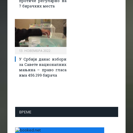
протиче регуларно на
7 бирачких места
13. НОВЕМБРА 2022.
У Србији данас избори
за Савете националних
мањина – право гласа
има 456.199 бирача
ВРЕМЕ