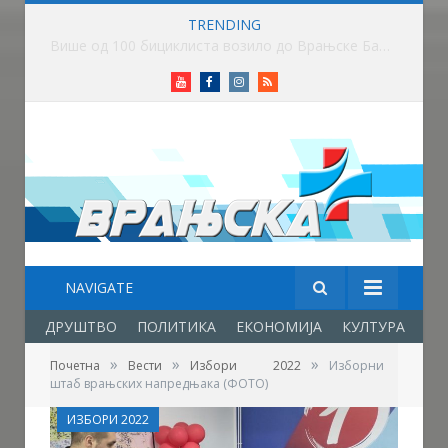
TRENDING
Више од 100 бициклиста возило до Врањске Бање
Youtube
Facebook
Instagram
RSS
NAVIGATE
ДРУШТВО
ПОЛИТИКА
ЕКОНОМИЈА
КУЛТУРА
ОБ
»
»
»
Почетна
Вести
Избори 2022
Изборни
штаб врањских напредњака (ФОТО)
ИЗБОРИ 2022