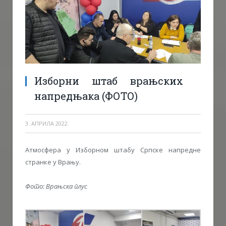
Изборни штаб врањских
напредњака (ФОТО)
3. АПРИЛА 2022.
Атмосфера у Изборном штабу Српске напредне
странке у Врању.
Фото: Врањска плус