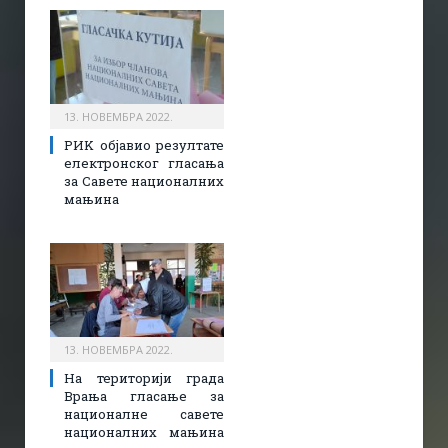
13. НОВЕМБРА 2022.
РИK објавио резултате
електронског гласања
за Савете националних
мањина
13. НОВЕМБРА 2022.
На територији града
Врања гласање за
националне савете
националних мањина