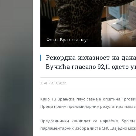
Фото: Врањска плус
Рекордна излазност на дан
Вучића гласало 92,11 одсто 
3. АПРИЛА 2022.
Како ТВ Врањска плус сазнаје општина Тргов
Према првим прелиминарним резулатима излазност
Председнички кандидат са највећим бројем
парламентарних избора листа СНС „Заједно можем