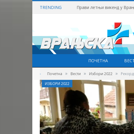
TRENDING
Прави летњи викенд у Врањ
ПОЧЕТНА
ВЕС
»
»
»
-
Почетна
Вести
Избори 2022
Рекорд
ИЗБОРИ 2022