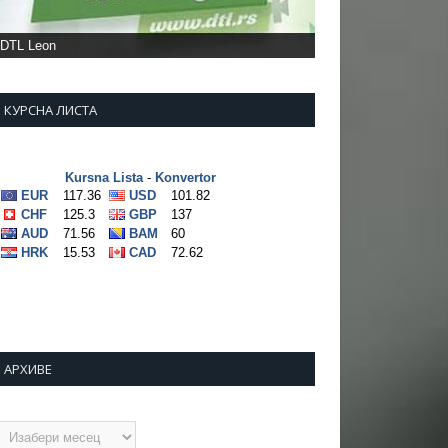
DTL Leon
КУРСНА ЛИСТА
АРХИВЕ
рхиве