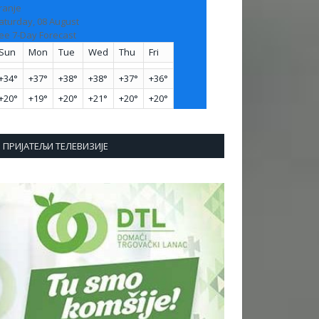
ranje
aturday, 08 August
ee 7-Day Forecast
Sun
Mon
Tue
Wed
Thu
Fri
+
34°
+
37°
+
38°
+
38°
+
37°
+
36°
+
20°
+
19°
+
20°
+
21°
+
20°
+
20°
ПРИЈАТЕЉИ ТЕЛЕВИЗИЈЕ