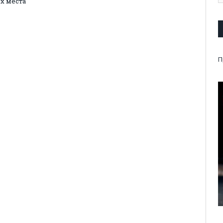
х места
П