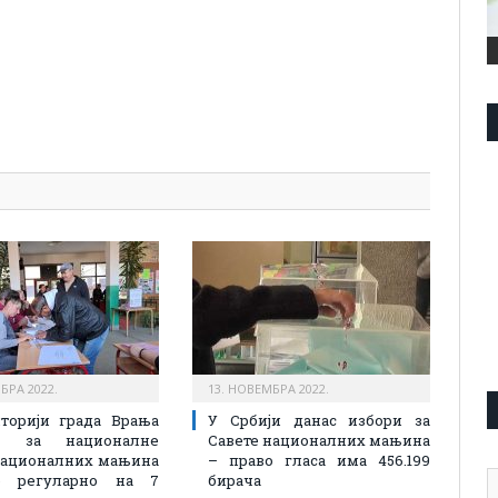
pp
l
are
БРА 2022.
13. НОВЕМБРА 2022.
торији града Врања
У Србији данас избори за
ње за националне
Савете националних мањина
националних мањина
– право гласа има 456.199
А
е регуларно на 7
бирача