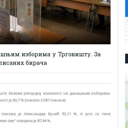
V
S
S
ашњим изборима у Трговишту. За
уписаних бирача
иште бележи рекордну излазност на данашњим изборима.
 је 83,7 % (гласало 3.587 гласача)
 гласова је Александар Вучић 92,11 %. А што се тиче
о све“ освојила је 87,44 %.