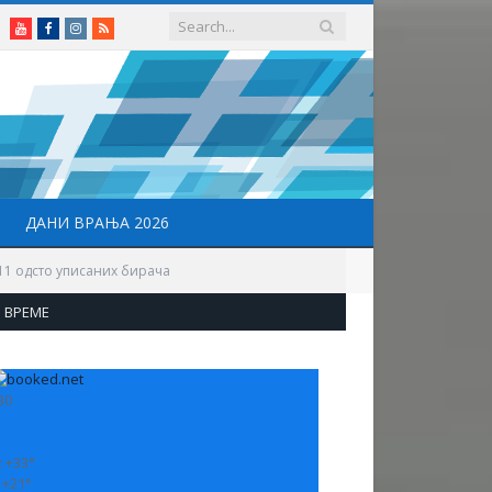
Youtube
Facebook
Instagram
RSS
ДАНИ ВРАЊА 2026
11 одсто уписаних бирача
ВРЕМЕ
30
:
+
33°
:
+
21°