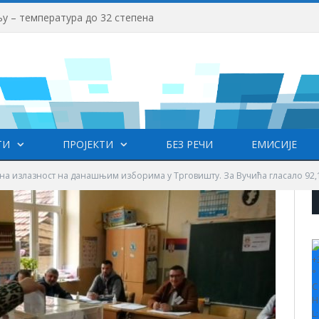
у – температура до 32 степена
ТИ
ПРОЈЕКТИ
БЕЗ РЕЧИ
ЕМИСИЈЕ
на излазност на данашњим изборима у Трговишту. За Вучића гласало 92,
+
°
C
H
L