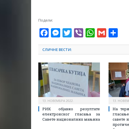
Подели:
Facebook
Messenger
Twitter
Viber
WhatsA
Gmai
Sh
СЛИЧНЕ ВЕСТИ:
13. НОВЕМБРА 2022.
13. НОВЕМ
РИK објавио резултате
На тери
електронског гласања за
гласа
Савете националних мањина
савете 
протич