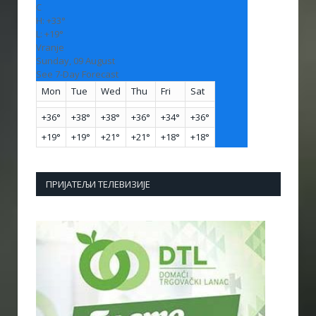
C
H:
+
33°
L:
+
19°
Vranje
Sunday, 09 August
See 7-Day Forecast
Mon
Tue
Wed
Thu
Fri
Sat
+
36°
+
38°
+
38°
+
36°
+
34°
+
36°
+
19°
+
19°
+
21°
+
21°
+
18°
+
18°
ПРИЈАТЕЉИ ТЕЛЕВИЗИЈЕ