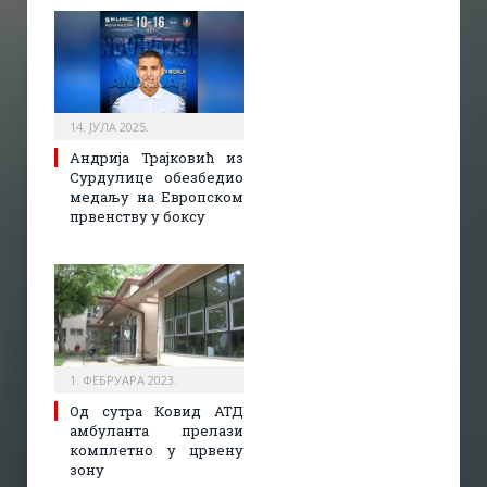
14. ЈУЛА 2025.
Андрија Трајковић из
Сурдулице обезбедио
медаљу на Европском
првенству у боксу
1. ФЕБРУАРА 2023.
Од сутра Ковид АТД
амбуланта прелази
комплетно у црвену
зону