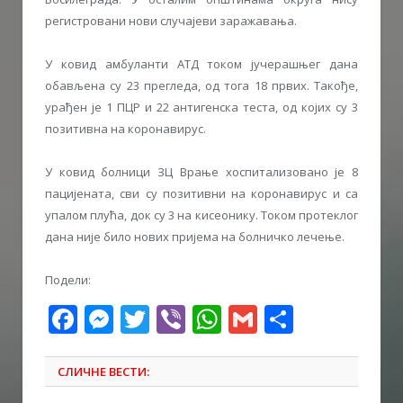
регистровани нови случајеви заражавања.
У ковид амбуланти АТД током јучерашњег дана
обављена су 23 прегледа, од тога 18 првих. Такође,
урађен је 1 ПЦР и 22 антигенска теста, од којих су 3
позитивна на коронавирус.
У ковид болници ЗЦ Врање хоспитализовано је 8
пацијената, сви су позитивни на коронавирус и са
упалом плућа, док су 3 на кисеонику. Током протеклог
дана није било нових пријема на болничко лечење.
Подели:
Facebook
Messenger
Twitter
Viber
WhatsApp
Gmail
Share
СЛИЧНЕ ВЕСТИ: