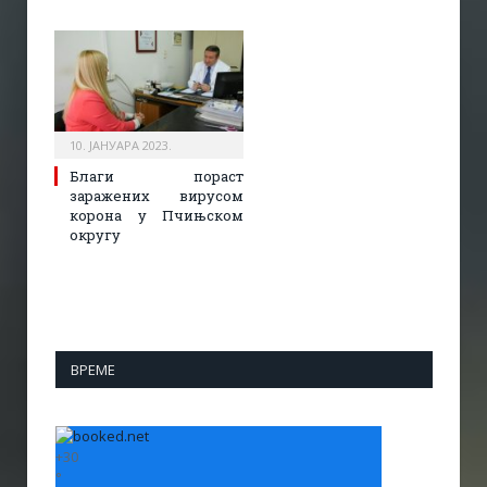
10. ЈАНУАРА 2023.
Благи пораст
заражених вирусом
корона у Пчињском
округу
ВРЕМЕ
+
30
°