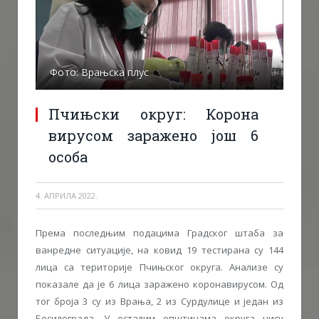
Фото: Врањска плус
Пчињски округ: Корона
вирусом заражено још 6
особа
4. АПРИЛА 2022.
Према последњим подацима Градског штаба за
ванредне ситуације, на ковид 19 тестирана су 144
лица са територије Пчињског округа. Анализе су
показале да је 6 лица заражено коронавирусом. Од
тог броја 3 су из Врања, 2 из Сурдулице и један из
Босилеграда. У осталим општинама округа нису