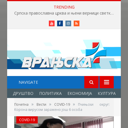
TRENDING
Српска православна црква и њени верници светкују Светог Пантелејмона
Youtube
Facebook
Instagram
RSS
NAVIGATE
ДРУШТВО
ПОЛИТИКА
ЕКОНОМИЈА
КУЛТУРА
ОБ
»
»
»
Почетна
Вести
COVID-19
Пчињски округ:
Корона вирусом заражено још 6 особа
COVID-19