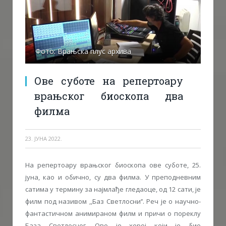
Фото: Врањска плус архива
Ове суботе на репертоару
врањског биоскопа два
филма
23. ЈУНА 2022.
На репертоару врањског биоскопа ове суботе, 25.
јуна, као и обично, су два филма. У преподневним
сатима у термину за најмлађе гледаоце, од 12 сати, је
филм под називом ,,Баз Светлосни’’. Реч је о научно-
фантастичном анимираном филм и причи о пореклу
База Светлосног. Ово је херој који је био