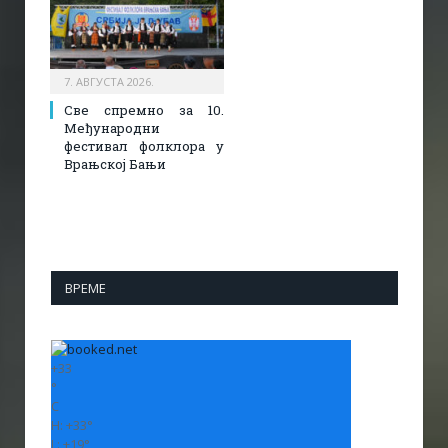
7. АВГУСТА 2026.
Све спремно за 10.
Међународни
фестивал фолклора у
Врањској Бањи
ВРЕМЕ
+
33
°
C
H:
+
33°
L:
+
19°