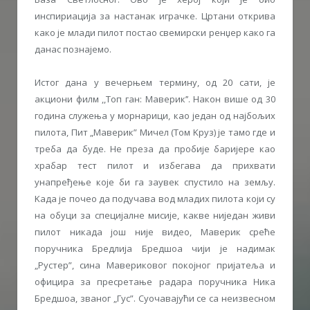
инспириација за настанак играчке. Цртани открива
како је млади пилот постао свемирски ренџер како га
данас познајемо.
Истог дана у вечерњем термину, од 20 сати, је
акциони филм ,,Топ ган: Маверик’’. Након више од 30
година служења у морнарици, као један од најбољих
пилота, Пит „Маверик” Мичел (Том Kруз) је тамо где и
треба да буде. Не преза да пробије баријере као
храбар тест пилот и избегава да прихвати
унапређење које би га заувек спустило на земљу.
Kада је почео да подучава вод младих пилота који су
на обуци за специјалне мисије, какве ниједан живи
пилот никада још није видео, Маверик среће
поручника Бредлија Бредшоа чији је надимак
„Рустер”, сина Мавериковог покојног пријатеља и
официра за пресретање радара поручника Ника
Бредшоа, званог „Гус”. Суочавајући се са неизвесном