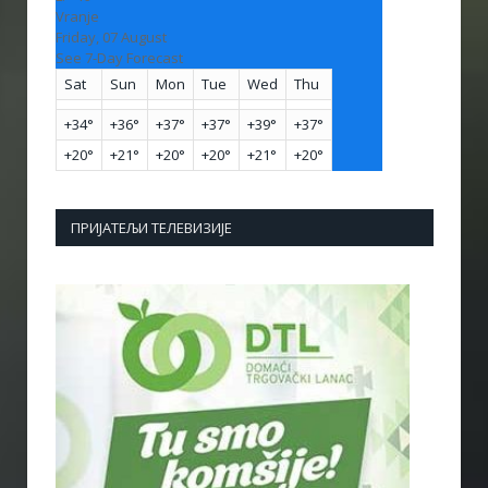
Vranje
Friday, 07 August
See 7-Day Forecast
Sat
Sun
Mon
Tue
Wed
Thu
+
34°
+
36°
+
37°
+
37°
+
39°
+
37°
+
20°
+
21°
+
20°
+
20°
+
21°
+
20°
ПРИЈАТЕЉИ ТЕЛЕВИЗИЈЕ