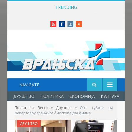
TRENDING
Викенд у знаку бициклизма у Врању
Youtube
Facebook
Instagram
RSS
NAVIGATE
ДРУШТВО
ПОЛИТИКА
ЕКОНОМИЈА
КУЛТУРА
ОБ
»
»
»
Почетна
Вести
Друштво
Ове суботе на
репертоару врањског биоскопа два филма
ДРУШТВО