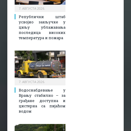
7. АВГУСТА 2026.
Републички штаб
усвојио закључке у
циљу ублажавања
последица високих
температура и пожара​
7. АВГУСТА 2026.
Водоснабдевање у
Врању стабилно – за
грађане доступна и
цистерна са пијаћом
водом