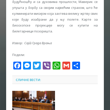
будућношћу и са духовима прошлости, Маверик се
упушта у борбу са својим највећим страхом, што ће
кулминирати мисијом која захтева велику жртву свих
који буду изабрани да у њу полете. Kарте за
биоскопске пројекције могу се купити на
билетарници позоришта.
Извор:
Сајт Града Врања
Подели:
Facebook
Messenger
Twitter
Viber
WhatsApp
Gmail
Share
СЛИЧНЕ ВЕСТИ: